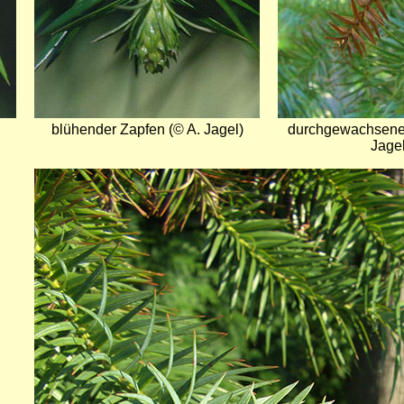
blühender Zapfen (© A. Jagel)
durchgewachsener
Jagel
Bild