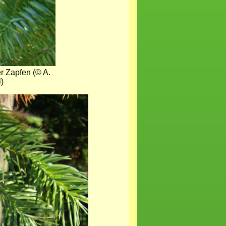
 Zapfen (© A.
)