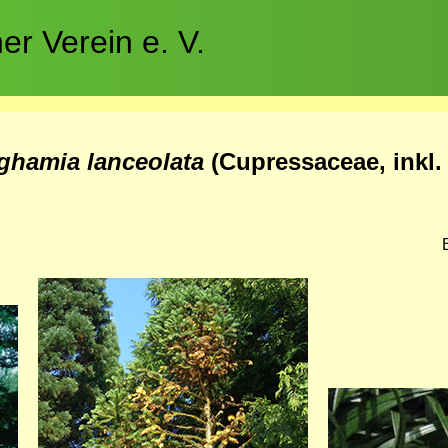
r Verein e. V.
ghamia lanceolata
(Cupressaceae, inkl.
Bild
Bild