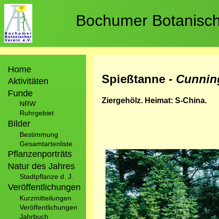
Direkt
zum
Bochumer Botanische
Inhalt
Hauptnavigation
Home
Spießtanne
- Cunnin
Aktivitäten
Funde
Ziergehölz. Heimat: S-China.
NRW
Ruhrgebiet
Bilder
Bestimmung
Gesamtartenliste
Pflanzenporträts
Bild
Natur des Jahres
Stadtpflanze d. J.
Veröffentlichungen
Kurzmitteilungen
Veröffentlichungen
Jahrbuch