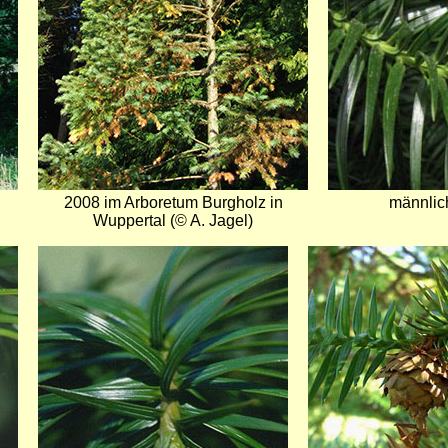
2008 im Arboretum Burgholz in
männlich
Wuppertal (© A. Jagel)
Bild
Bild