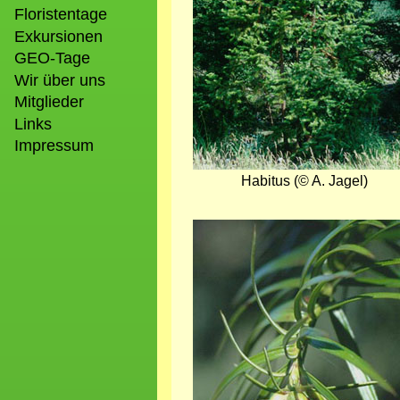
Floristentage
Exkursionen
GEO-Tage
Wir über uns
Mitglieder
Links
Impressum
Habitus (© A. Jagel)
Bild