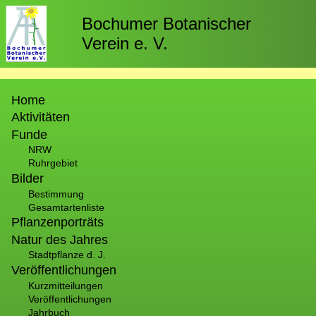
Direkt
zum
Bochumer Botanischer
Inhalt
Verein e. V.
Hauptnavigation
Home
Aktivitäten
Funde
NRW
Ruhrgebiet
Bilder
Bestimmung
Gesamtartenliste
Pflanzenporträts
Natur des Jahres
Stadtpflanze d. J.
Veröffentlichungen
Kurzmitteilungen
Veröffentlichungen
Jahrbuch