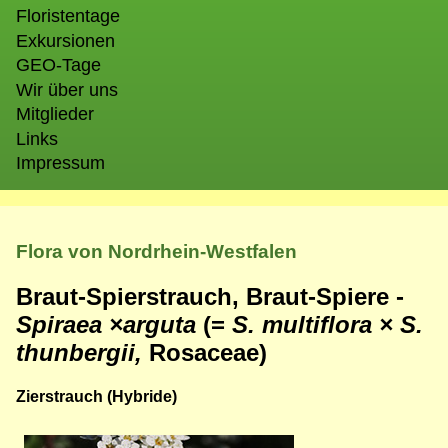
Floristentage
Exkursionen
GEO-Tage
Wir über uns
Mitglieder
Links
Impressum
Flora von Nordrhein-Westfalen
Braut-Spierstrauch, Braut-Spiere -
Spiraea
×arguta
(=
S. multiflora
× S.
thunbergii,
Rosaceae)
Zierstrauch (Hybride)
Bild