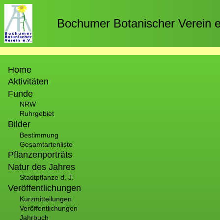
Direkt
zum
Bochumer Botanischer Verein e
Inhalt
Hauptnavigation
Home
Aktivitäten
Funde
NRW
Ruhrgebiet
Bilder
Bestimmung
Gesamtartenliste
Pflanzenporträts
Natur des Jahres
Stadtpflanze d. J.
Veröffentlichungen
Kurzmitteilungen
Veröffentlichungen
Jahrbuch