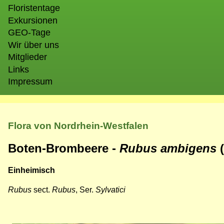
Floristentage
Exkursionen
GEO-Tage
Wir über uns
Mitglieder
Links
Impressum
Flora von Nordrhein-Westfalen
Boten-Brombeere -
Rubus ambigens
Einheimisch
Rubus
sect.
Rubus
, Ser.
Sylvatici