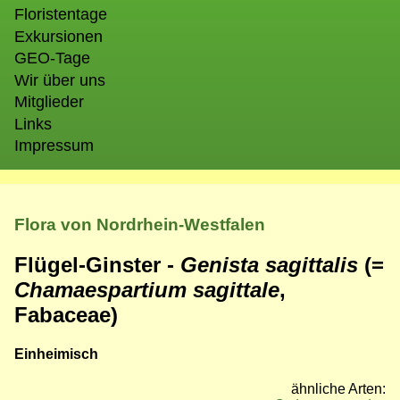
Floristentage
Exkursionen
GEO-Tage
Wir über uns
Mitglieder
Links
Impressum
Flora von Nordrhein-Westfalen
Flügel-Ginster -
Genista sagittalis
(=
Chamaespartium sagittale
,
Fabaceae)
Einheimisch
ähnliche Arten: