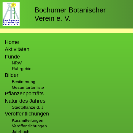
Direkt
zum
Bochumer Botanischer
Inhalt
Verein e. V.
Hauptnavigation
Home
Aktivitäten
Funde
NRW
Ruhrgebiet
Bilder
Bestimmung
Gesamtartenliste
Pflanzenporträts
Natur des Jahres
Stadtpflanze d. J.
Veröffentlichungen
Kurzmitteilungen
Veröffentlichungen
Jahrbuch