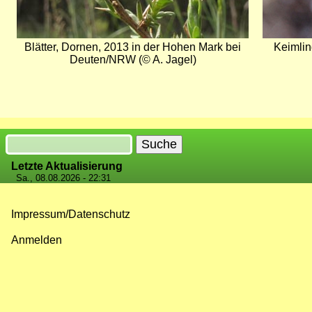
Blätter, Dornen, 2013 in der Hohen Mark bei
Keimlin
Deuten/NRW (© A. Jagel)
Suche
Letzte Aktualisierung
Sa., 08.08.2026 - 22:31
Impressum/Datenschutz
Fußzeilenmenü
Anmelden
Benutzermenü