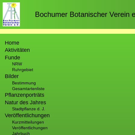
Direkt
zum
Bochumer Botanischer Verein e
Inhalt
Hauptnavigation
Home
Aktivitäten
Funde
NRW
Ruhrgebiet
Bilder
Bestimmung
Gesamtartenliste
Pflanzenporträts
Natur des Jahres
Stadtpflanze d. J.
Veröffentlichungen
Kurzmitteilungen
Veröffentlichungen
Jahrbuch