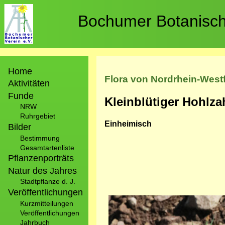
Direkt
zum
Bochumer Botanische
Inhalt
Hauptnavigation
Home
Flora von Nordrhein-West
Aktivitäten
Funde
Kleinblütiger Hohlza
NRW
Ruhrgebiet
Einheimisch
Bilder
Bestimmung
Gesamtartenliste
Pflanzenporträts
Natur des Jahres
Stadtpflanze d. J.
Veröffentlichungen
Bild
Kurzmitteilungen
Veröffentlichungen
Jahrbuch