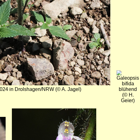
Bild
2024 in Drolshagen/NRW (© A. Jagel)
blühend
(© H.
Geier)
Bild