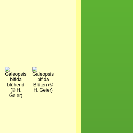
Bild
Bild
blühend
Blüten (©
(© H.
H. Geier)
Geier)