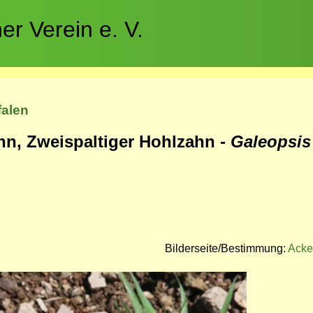
r Verein e. V.
falen
hn, Zweispaltiger Hohlzahn -
Galeopsis
Bilderseite/Bestimmung:
Acke