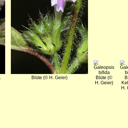
Bild
Bil
.
Blüte (© H. Geier)
Blüte (©
B
H. Geier)
Ke
H. 