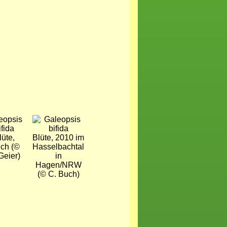
d
Bild
lüte,
Blüte, 2010 im
lch (©
Hasselbachtal
Geier)
in
Hagen/NRW
(© C. Buch)