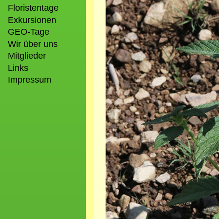
Floristentage
Exkursionen
GEO-Tage
Wir über uns
Mitglieder
Links
Impressum