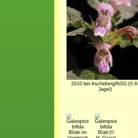
2010 bei Ascheberg/NSG (© A
Jagel)
Bild
Bild
Blüte im
Blatt (©
Vergleich
H. Geier)