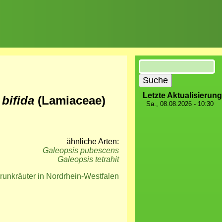
Suche
Letzte Aktualisierung
 bifida
(Lamiaceae)
Sa., 08.08.2026 - 10:30
ähnliche Arten:
Galeopsis pubescens
Galeopsis tetrahit
runkräuter in Nordrhein-Westfalen