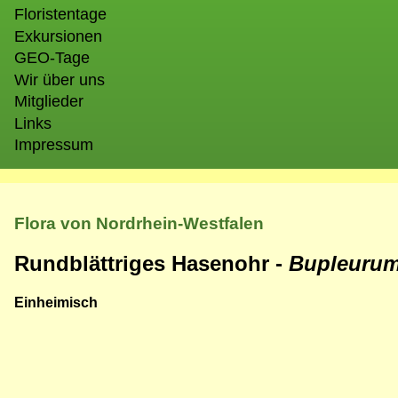
Floristentage
Exkursionen
GEO-Tage
Wir über uns
Mitglieder
Links
Impressum
Flora von Nordrhein-Westfalen
Rundblättriges Hasenohr -
Bupleurum
Einheimisch