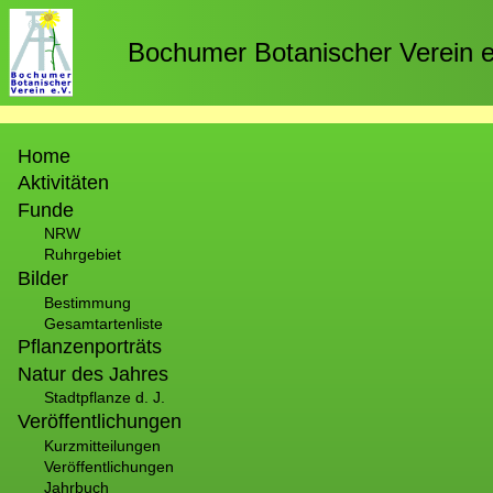
Direkt
zum
Bochumer Botanischer Verein e
Inhalt
Hauptnavigation
Home
Aktivitäten
Funde
NRW
Ruhrgebiet
Bilder
Bestimmung
Gesamtartenliste
Pflanzenporträts
Natur des Jahres
Stadtpflanze d. J.
Veröffentlichungen
Kurzmitteilungen
Veröffentlichungen
Jahrbuch