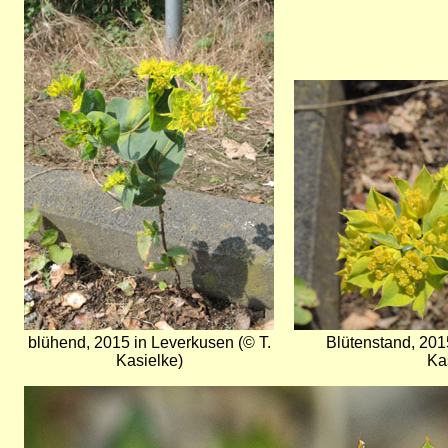
Bild
Bild
blühend, 2015 in Leverkusen (© T.
Blütenstand, 201
Kasielke)
Ka
Bild