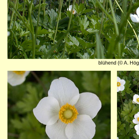
blühend (© A. Hö
Bild
Bild