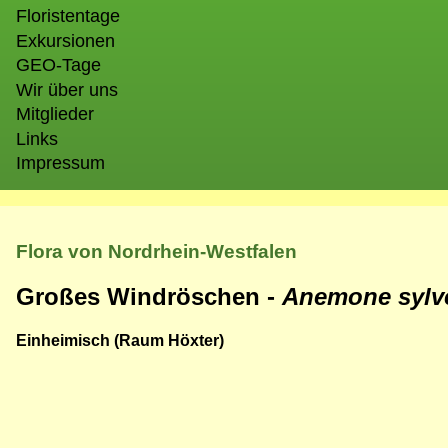
Floristentage
Exkursionen
GEO-Tage
Wir über uns
Mitglieder
Links
Impressum
Flora von Nordrhein-Westfalen
Großes Windröschen -
Anemone sylve
Einheimisch (Raum Höxter)