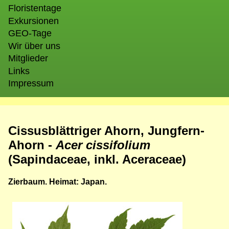
Floristentage
Exkursionen
GEO-Tage
Wir über uns
Mitglieder
Links
Impressum
Cissusblättriger Ahorn, Jungfern-
Ahorn -
Acer cissifolium
(Sapindaceae, inkl. Aceraceae)
Zierbaum. Heimat: Japan.
Bild