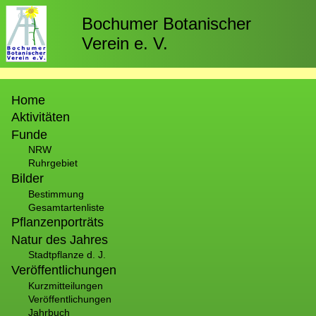
Direkt
zum
Bochumer Botanischer
Inhalt
Verein e. V.
Hauptnavigation
Home
Aktivitäten
Funde
NRW
Ruhrgebiet
Bilder
Bestimmung
Gesamtartenliste
Pflanzenporträts
Natur des Jahres
Stadtpflanze d. J.
Veröffentlichungen
Kurzmitteilungen
Veröffentlichungen
Jahrbuch