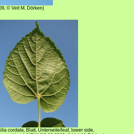
09
,
© Veit M. Dörken
)
ilia cordata
,
Blatt, Unterseite/leaf, lower side,