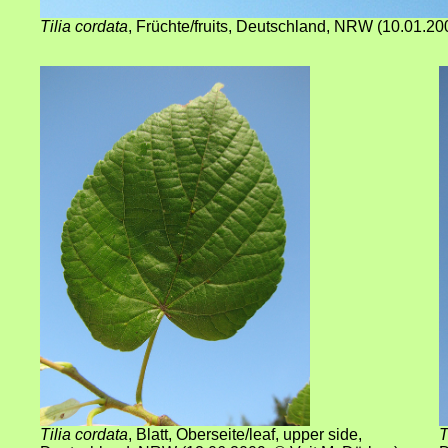
Tilia cordata
,
Früchte/fruits, Deutschland, NRW
(10
.01.20
Tilia cordata
,
Blatt, Oberseite/leaf, upper side,
T