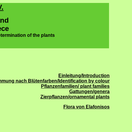
.
and
ece
termination of the plants
Einleitung/Introduction
mung nach Blütenfarben/Identification by colour
Pflanzenfamilien/ plant families
Gattungen/genera
Zierpflanzen/ornamental plants
Flora von Elafonisos