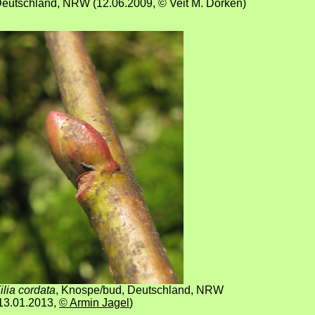
eutschland, NRW
(12
.06.2009
,
© Veit M. Dörken
)
ilia cordata
,
Knospe/bud, Deutschland, NRW
13.01.2013
,
© Armin Jagel
)