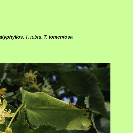
latyphyllos
,
T. rubra,
T. tomentosa