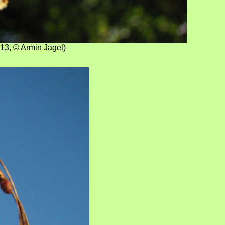
013
,
© Armin Jagel
)