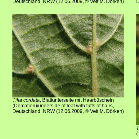
Deutschland, NRW
(12
.06.2009
,
© Veit M. Dörken
)
D
Tilia cordata
,
Blattunterseite mit Haarbüscheln
(Domatien)/underside of leaf with tufts of hairs,
Deutschland, NRW
(12
.06.2009
,
© Veit M. Dörken
)
T
(