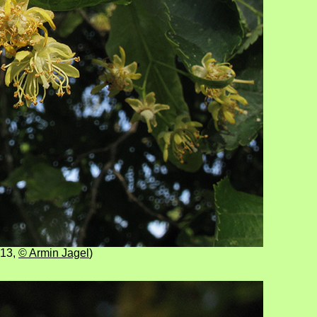
013
,
© Armin Jagel
)