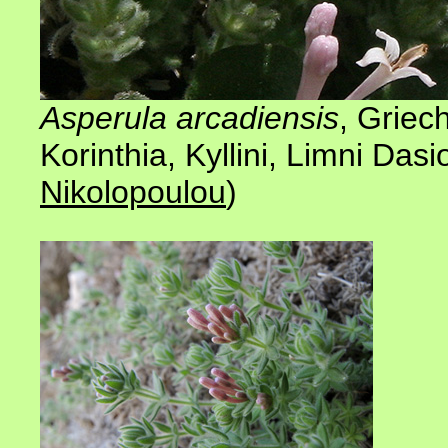
Asperula arcadiensis
,
Griec
Korinthia, Kyllini, Limni Das
Nikolopoulou
)