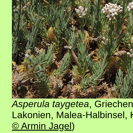
Asperula taygetea
,
Griechen
Lakonien, Malea-Halbinsel,
© Armin Jagel
)