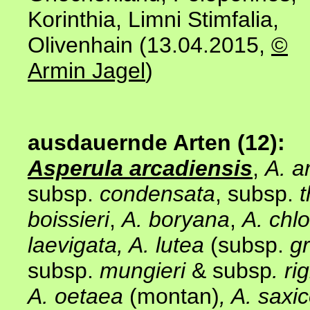
Korinthia, Limni Stimfalia,
Olivenhain (
13.04.2015
,
©
Armin Jagel
)
ausdauernde Arten (12):
Asperula arcadiensis
,
A. a
subsp.
condensata
, subsp.
boissieri
,
A. boryana
,
A. chl
laevigata
, A. lutea
(subsp.
gr
subsp.
mungieri
& subsp
. ri
A. oetaea
(montan)
, A. saxi