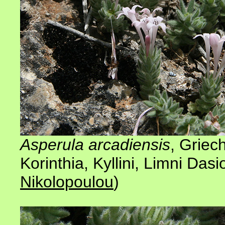
Asperula arcadiensis
, Griec
Korinthia, Kyllini, Limni Das
Nikolopoulou
)