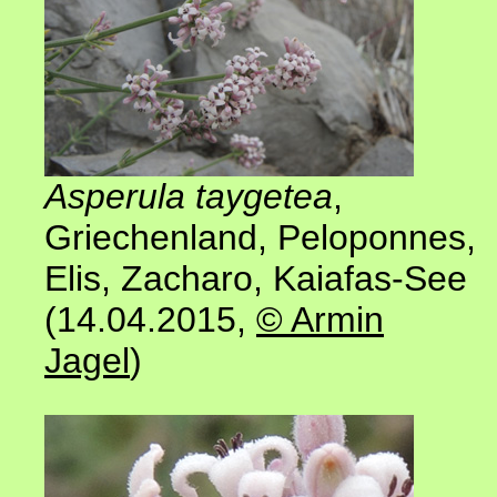
Asperula taygetea
,
Griechenland,
Peloponnes
,
Elis, Zacharo, Kaiafas-See
(14.04.2015
,
© Armin
Jagel
)