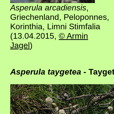
Asperula arcadiensis
,
Griechenland
,
Peloponnes,
Korinthia, Limni Stimfalia
(13.04.2015
,
© Armin
Jagel
)
Asperula taygetea
- Tayge