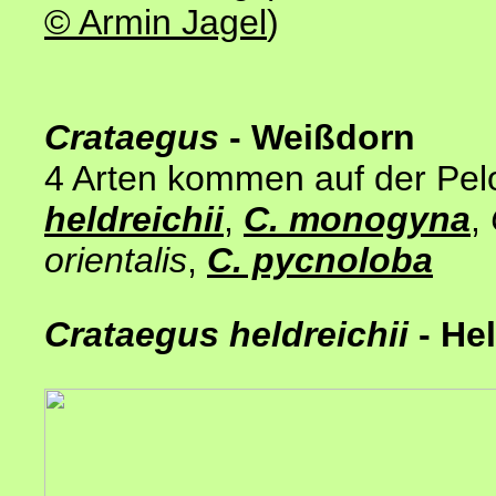
© Armin Jagel
)
Crataegus
- Weißdorn
4 Arten kommen auf der Pel
heldreichii
,
C. monogyna
,
orientalis
,
C. pycnoloba
Crataegus
heldreichii
- He