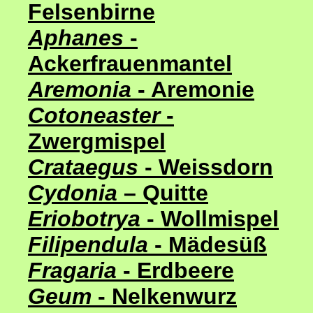
Felsenbirne
Aphanes
-
Ackerfrauenmantel
Aremonia
- Aremonie
Cotoneaster
-
Zwergmispel
Crataegus
- Weissdorn
Cydonia
– Quitte
Eriobotrya
- Wollmispel
Filipendula
- Mädesüß
Fragaria
- Erdbeere
Geum
- Nelkenwurz