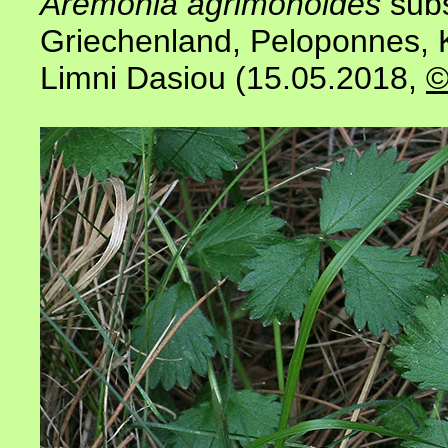
Aremonia agrimonoides
sub
Griechenland, Peloponnes, Ko
Limni Dasiou (15.05.2018,
©