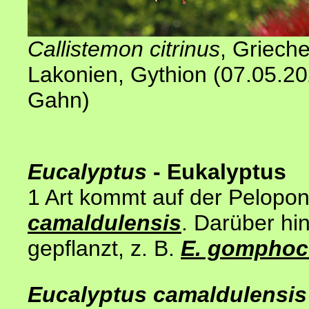
Callistemon citrinus
, Griech
Lakonien, Gythion (07.05.2
Gahn
)
Eucalyptus
- Eukalyptus
1 Art kommt auf der Pelopon
camaldulensis
. Darüber hi
gepflanzt, z. B.
E. gomphoc
Eucalyptus camaldulensis