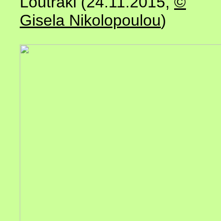
Loutraki (24.11.2015,
©
Gisela Nikolopoulou
)