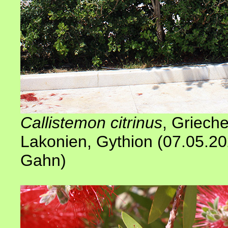
Callistemon citrinus
, Griech
Lakonien, Gythion (07.05.2
Gahn
)