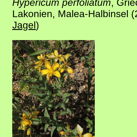
Hypericum perfoliatum
, Gri
Lakonien
, Malea-Halbinsel 
Jagel
)