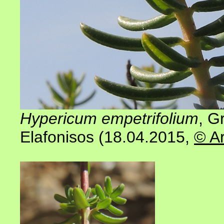
Hypericum empetrifolium
, G
Elafonisos (18.04.2015
,
© A