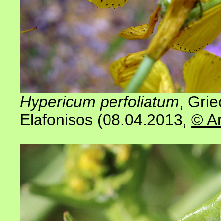
Hypericum perfoliatum
, Gri
Elafonisos (08.04.2013
,
© A