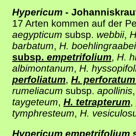
Hypericum
- Johanniskrau
17 Arten kommen auf der P
aegypticum
subsp.
webbii
,
H
barbatum
,
H. boehlingraabei
subsp.
empetrifolium
,
H. h
albimontanum
,
H. hyssopifo
perfoliatum
,
H. perforatu
rumeliacum
subsp.
apollinis
taygeteum
,
H. tetrapterum
,
tymphresteum
,
H. vesiculo
Hypericum empetrifolium