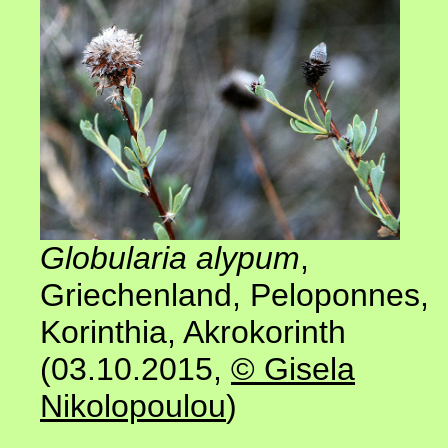
Globularia alypum
,
Griechenland, Peloponnes,
Korinthia, Akrokorinth
(03.10.2015,
© Gisela
Nikolopoulou
)