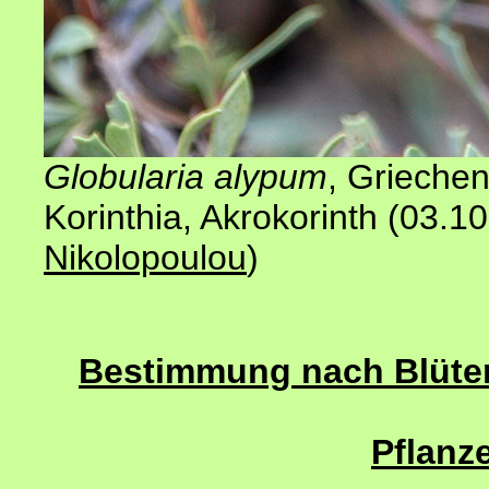
Globularia alypum
, Grieche
Korinthia, Akrokorinth (03.1
Nikolopoulou
)
Bestimmung nach Blütenf
Pflanze