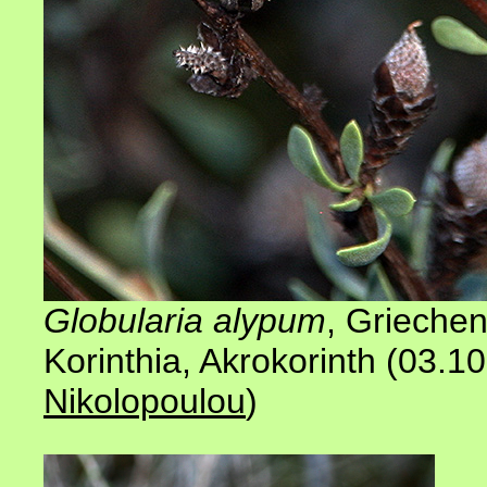
Globularia alypum
, Grieche
Korinthia, Akrokorinth (03.1
Nikolopoulou
)