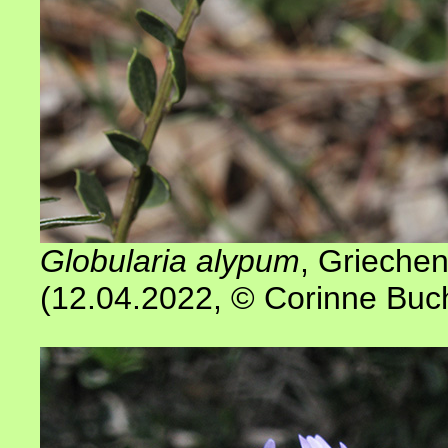
Globularia alypum
, Grieche
(12.04.2022
,
© Corinne Buc