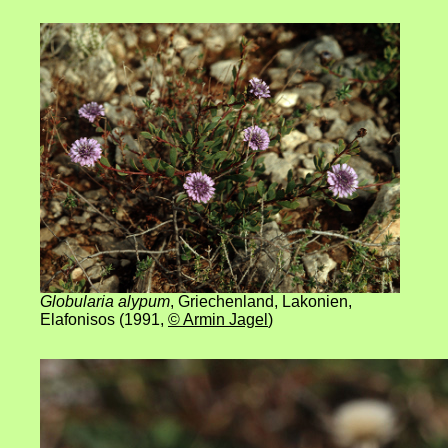
Globularia alypum
, Griechenland, Lakonien,
Elafonisos (1991
,
© Armin Jagel
)