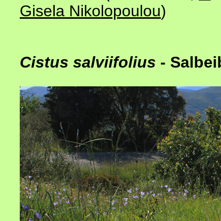
Gisela Nikolopoulou
)
Cistus salviifolius
- Salbei