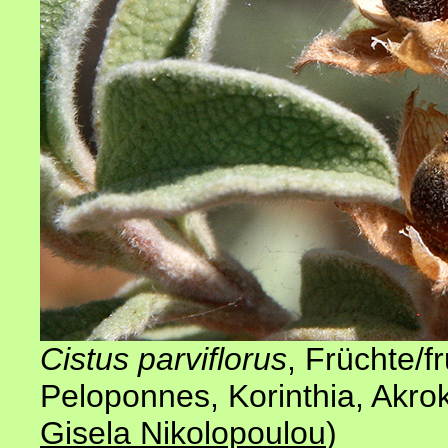
Cistus parviflorus
, Früchte/f
Peloponnes, Korinthia, Akro
Gisela Nikolopoulou
)