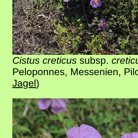
Cistus creticus
subsp.
cretic
Peloponnes, Messenien, Pil
Jagel
)