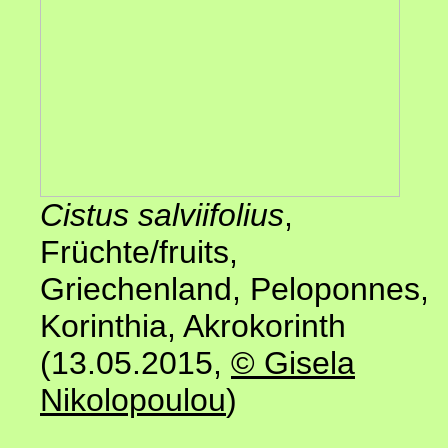
Cistus salviifolius
,
Früchte/fruits,
Griechenland, Peloponnes,
Korinthia, Akrokorinth
(13.05.2015,
© Gisela
Nikolopoulou
)