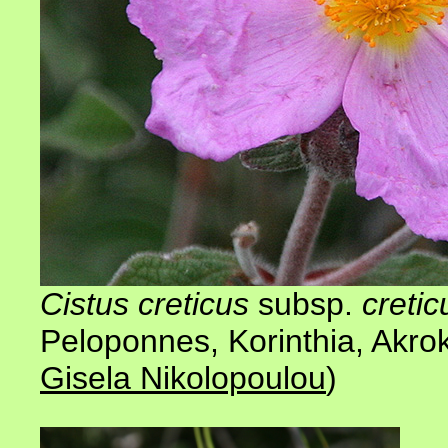
Cistus creticus
subsp.
cretic
Peloponnes, Korinthia, Akro
Gisela Nikolopoulou
)