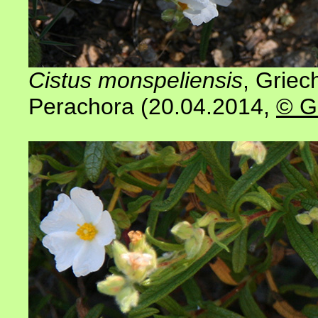
Cistus monspeliensis
, Griec
Perachora (20.04.2014,
© G