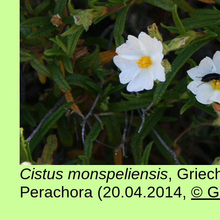
Cistus monspeliensis
, Griec
Perachora (20.04.2014,
© G