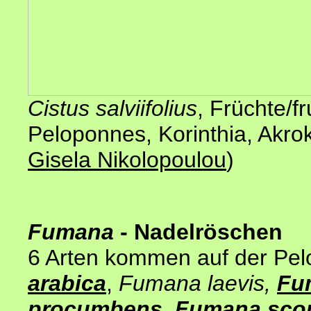
Cistus salviifolius
, Früchte/f
Peloponnes, Korinthia, Akro
Gisela Nikolopoulou
)
Fumana
- Nadelröschen
6 Arten kommen auf der Pel
arabica
,
Fumana laevis,
Fu
procumbens
,
Fumana scop