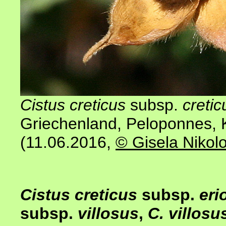
Cistus creticus
subsp.
cretic
Griechenland, Peloponnes, K
(11.06.2016,
© Gisela Nikol
Cistus creticus
subsp.
eri
subsp.
villosus
,
C. villos