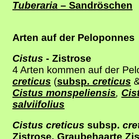
Tuberaria
– Sandröschen
Arten auf der Peloponnes
Cistus
- Zistrose
4 Arten kommen auf der Pel
creticus
(
subsp.
creticus
Cistus monspeliensis
,
Cis
salviifolius
Cistus creticus
subsp.
cre
Zistrose, Graubehaarte Zi