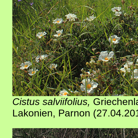
Cistus salviifolius
,
Griechenl
Lakonien, Parnon (27.04.20