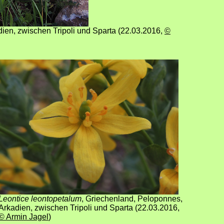
ien, zwischen Tripoli und Sparta (22.03.2016
,
©
Leontice leontopetalum
, Griechenland, Peloponnes,
Arkadien, zwischen Tripoli und Sparta (22.03.2016
,
© Armin Jagel
)