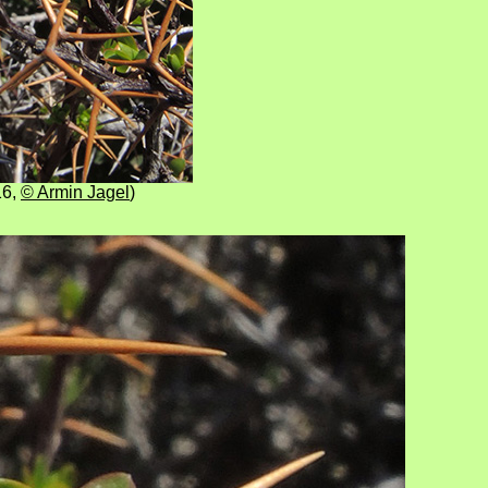
16
,
© Armin Jagel
)