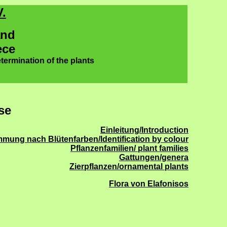
.
and
ece
termination of the plants
se
Einleitung/Introduction
mung nach Blütenfarben/Identification by colour
Pflanzenfamilien/ plant families
Gattungen/genera
Zierpflanzen/ornamental plants
Flora von Elafonisos