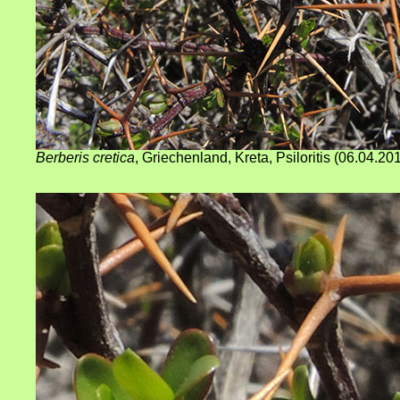
Berberis cretica
, Griechenland, Kreta, Psiloritis (06.04.20