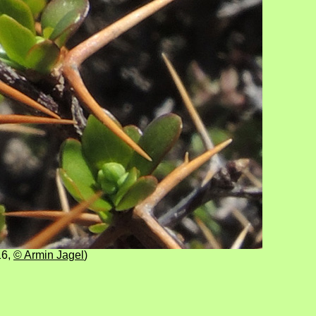
16
,
© Armin Jagel
)