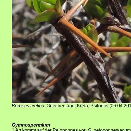
Berberis cretica
, Griechenland, Kreta, Psiloritis (06.04.20
Gymnospermium
1 Art kommt auf der Peloponnes vor:
G. peloponnesiacum