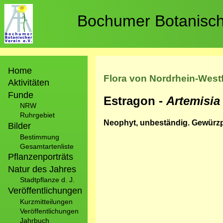
Direkt
zum
Bochumer Botanische
Inhalt
Hauptnavigation
Home
Flora von Nordrhein-West
Aktivitäten
Funde
Estragon -
Artemisia
NRW
Ruhrgebiet
Neophyt, unbeständig. Gewürzp
Bilder
Bestimmung
Gesamtartenliste
Pflanzenporträts
Natur des Jahres
Stadtpflanze d. J.
Veröffentlichungen
Kurzmitteilungen
Veröffentlichungen
Jahrbuch