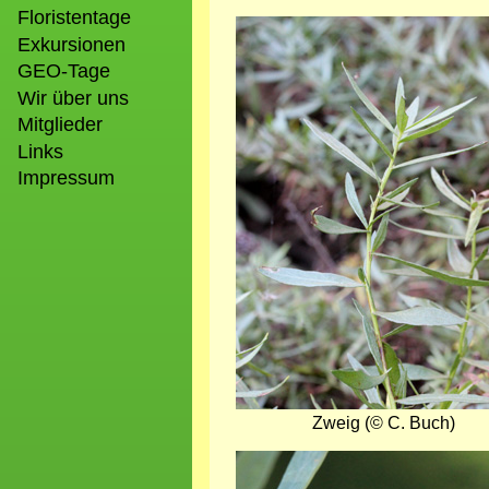
Floristentage
Bild
Exkursionen
GEO-Tage
Wir über uns
Mitglieder
Links
Impressum
Zweig (© C. Buch)
Bild