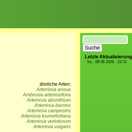
Suche
Letzte Aktualisierung
Sa., 08.08.2026 - 22:31
ähnliche Arten:
Artemisia annua
Ambrosia artemisiifolia
Artemisia absinthium
Artemisia biennis
Artemisia campestris
Artemisia tournefortiana
Artemisia verlotiorum
Artemisia vulgaris