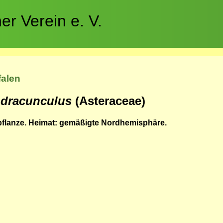
r Verein e. V.
falen
 dracunculus
(Asteraceae)
flanze. Heimat: gemäßigte Nordhemisphäre.