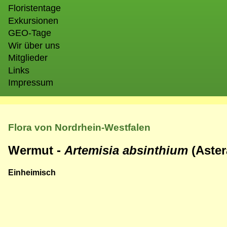
Floristentage
Exkursionen
GEO-Tage
Wir über uns
Mitglieder
Links
Impressum
Flora von Nordrhein-Westfalen
Wermut -
Artemisia absinthium
(Aste
Einheimisch