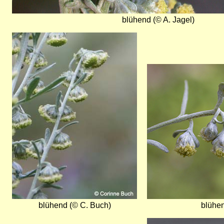
blühend (© A. Jagel)
Bild
Bild
blühend (© C. Buch)
blühen
Bild