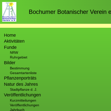
Direkt
zum
Bochumer Botanischer Verein e
Inhalt
Hauptnavigation
Home
Aktivitäten
Funde
NRW
Ruhrgebiet
Bilder
Bestimmung
Gesamtartenliste
Pflanzenporträts
Natur des Jahres
Stadtpflanze d. J.
Veröffentlichungen
Kurzmitteilungen
Veröffentlichungen
Jahrbuch