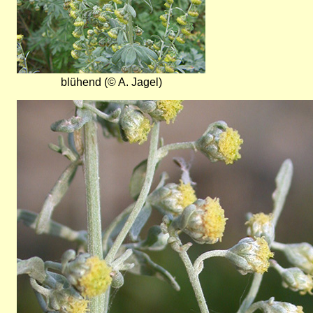
blühend (© A. Jagel)
Bild