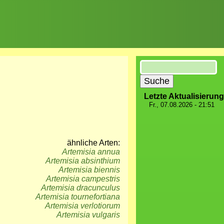
Suche
Letzte Aktualisierung
Fr., 07.08.2026 - 21:51
ähnliche Arten:
Artemisia annua
Artemisia absinthium
Artemisia biennis
Artemisia campestris
Artemisia dracunculus
Artemisia tournefortiana
Artemisia verlotiorum
Artemisia vulgaris