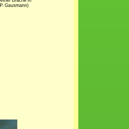
 einer Brache in
 P. Gausmann)