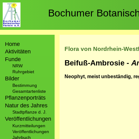
Direkt
zum
Bochumer Botanische
Inhalt
Hauptnavigation
Home
Flora von Nordrhein-West
Aktivitäten
Funde
Beifuß-Ambrosie -
Am
NRW
Ruhrgebiet
Neophyt, meist unbeständig, re
Bilder
Bestimmung
Gesamtartenliste
Pflanzenporträts
Natur des Jahres
Stadtpflanze d. J.
Veröffentlichungen
Kurzmitteilungen
Veröffentlichungen
Jahrbuch