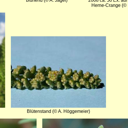
blühend (© A. Jagel)
2008 ca. 50 Ex. auf
Herne-Crange (©
Bild
Blütenstand (© A. Höggemeier)
Bild