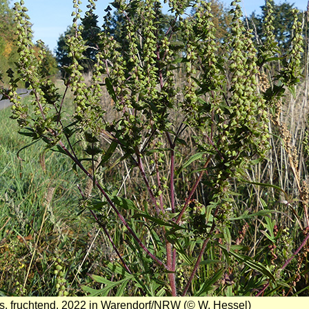
s, fruchtend, 2022 in Warendorf/NRW (© W. Hessel)