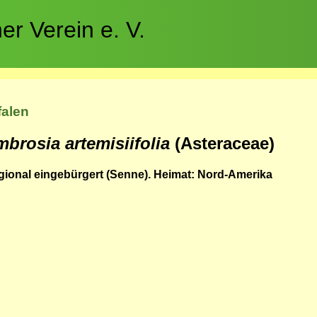
r Verein e. V.
falen
brosia artemisiifolia
(Asteraceae)
gional eingebürgert (Senne). Heimat: Nord-Amerika