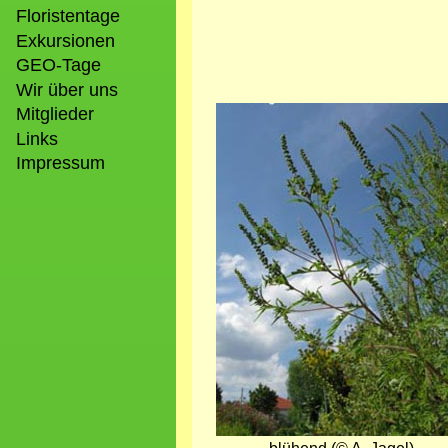
Floristentage
Exkursionen
GEO-Tage
Wir über uns
Bild
Mitglieder
Links
Impressum