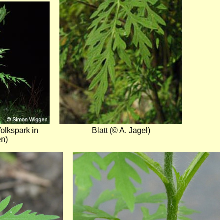
Volkspark in
Blatt (© A. Jagel)
n)
Bild