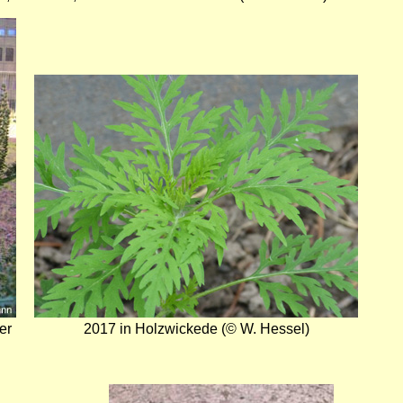
Bild
er
2017 in Holzwickede (© W. Hessel)
Bild