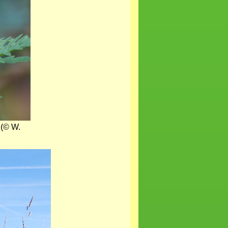
 (© W.