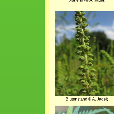
blühend (© A. Jagel)
Bild
Blütenstand © A. Jagel)
Bild