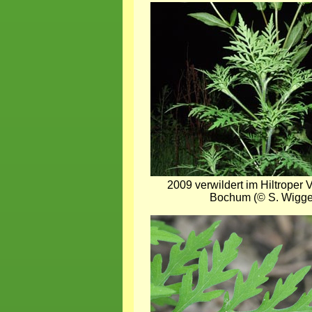
Bild
2009 verwildert im Hiltroper 
Bochum (© S. Wigge
Bild