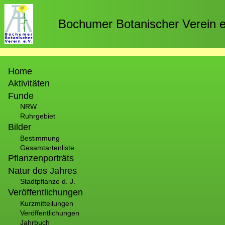
Direkt
zum
Bochumer Botanischer Verein e
Inhalt
Hauptnavigation
Home
Aktivitäten
Funde
NRW
Ruhrgebiet
Bilder
Bestimmung
Gesamtartenliste
Pflanzenporträts
Natur des Jahres
Stadtpflanze d. J.
Veröffentlichungen
Kurzmitteilungen
Veröffentlichungen
Jahrbuch