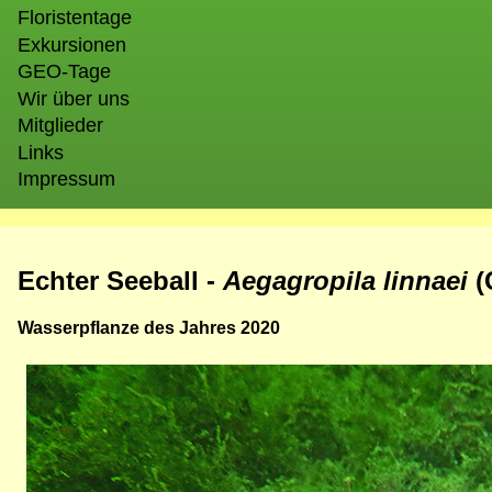
Floristentage
Exkursionen
GEO-Tage
Wir über uns
Mitglieder
Links
Impressum
Echter Seeball -
Aegagropila linnaei
(
Wasserpflanze des Jahres 2020
Bild