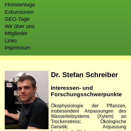
Floristentage
Exkursionen
GEO-Tage
Wir über uns
Mitglieder
Links
Impressum
Bild
Dr. Stefan Schreiber
Interessen- und
Forschungsschwerpunkte
Ökophysiologie der Pflanzen,
insbesondere Anpassungen des
Wasserleitsystems (Xylem) an
Trockenstress; Ökologische
Genetik; Anpassung