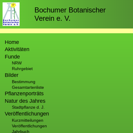
Direkt
zum
Bochumer Botanischer
Inhalt
Verein e. V.
Hauptnavigation
Home
Aktivitäten
Funde
NRW
Ruhrgebiet
Bilder
Bestimmung
Gesamtartenliste
Pflanzenporträts
Natur des Jahres
Stadtpflanze d. J.
Veröffentlichungen
Kurzmitteilungen
Veröffentlichungen
Jahrbuch