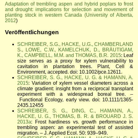
Adaptation of trembling aspen and hybrid poplars to frost
and drought: implications for selection and movement of
planting stock in western Canada (University of Alberta,
2012
)
Veröffentlichungen
SCHREIBER, S.G., HACKE, U.G., CHAMBERLAND
S., LOWE, C.W., KAMELCHUK, D., BRÄUTIGAM,
K., CAMPBELL, M.M. and THOMAS, B.R. 2015
: Leaf
size serves as a proxy for xylem vulnerability to
cavitation in plantation trees. Plant, Cell &
Environment, accepted. doi: 10.1002/pce.12611.
SCHREIBER, S. G., HACKE, U. G. & HAMANN, A.
2015
: Variation of xylem vessel diameters across a
climate gradient: insight from a reciprocal transplant
experiment with a widespread boreal tree. –
Functional Ecology, early view. doi: 10.1111/1365-
2435.12455
SCHREIBER, S. G., DING, C., HAMANN, A.,
HACKE, U. G., THOMAS, B. R. & BROUARD J. S.
2013a
: Frost hardiness vs. growth performance in
trembling aspen: an experimental test of assisted
migration. – J. Applied Ecol. 50: 939–949.