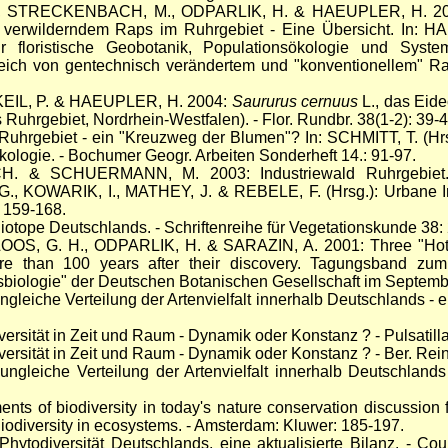
, STRECKENBACH, M., ODPARLIK, H. & HAEUPLER, H. 2004
 verwilderndem Raps im Ruhrgebiet - Eine Übersicht. In: HA
für floristische Geobotanik, Populationsökologie und Syste
ich von gentechnisch verändertem und "konventionellem" Rap
KEIL, P. & HAEUPLER, H. 2004:
Saururus cernuus
L., das Eid
Ruhrgebiet, Nordrhein-Westfalen). - Flor. Rundbr. 38(1-2): 39-4
hrgebiet - ein "Kreuzweg der Blumen"? In: SCHMITT, T. (Hr
kologie. - Bochumer Geogr. Arbeiten Sonderheft 14.: 91-97.
 & SCHUERMANN, M. 2003: Industriewald Ruhrgebiet. Flo
 G., KOWARIK, I., MATHEY, J. & REBELE, F. (Hrsg.): Urbane 
: 159-168.
tope Deutschlands. - Schriftenreihe für Vegetationskunde 38:
OOS, G. H., ODPARLIK, H. & SARAZIN, A. 2001: Three "Hotsp
re than 100 years after their discovery. Tagungsband zum
onsbiologie" der Deutschen Botanischen Gesellschaft im Septem
eiche Verteilung der Artenvielfalt innerhalb Deutschlands - ein
sität in Zeit und Raum - Dynamik oder Konstanz ? - Pulsatilla
rsität in Zeit und Raum - Dynamik oder Konstanz ? - Ber. Rei
leiche Verteilung der Artenvielfalt innerhalb Deutschlands -
 of biodiversity in today's nature conservation discussion f
odiversity in ecosystems. - Amsterdam: Kluwer: 185-197.
todiversität Deutschlands, eine aktualisierte Bilanz. - Cour