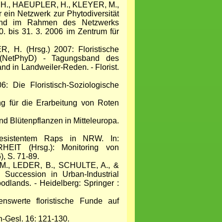
H., HAEUPLER, H., KLEYER, M.,
in Netzwerk zur Phytodiversität
hland im Rahmen des Netzwerks
. bis 31. 3. 2006 im Zentrum für
 H. (Hrsg.) 2007: Floristische
 (NetPhyD) - Tagungsband des
nd in Landweiler-Reden. - Florist.
ie Floristisch-Soziologische
g für die Erarbeitung von Roten
d Blütenpflanzen in Mitteleuropa.
sistentem Raps in NRW. In:
 (Hrsg.): Monitoring von
, S. 71-89.
., LEDER, B., SCHULTE, A., &
Succession in Urban-Industrial
lands. - Heidelberg: Springer :
werte floristische Funde auf
-Gesl. 16: 121-130.