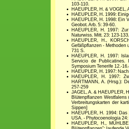
103-110.
HAEUPLER, H. & VOGEL, A. 19
HAEUPLER, H. 1999: Einige 
HAEUPLER, H. 1998: Ein Verg
Geobot. Arb. 5: 39-60.
HAEUPLER, H. 1997: Zur Ph
Naturwiss. Mitt. 23: 123-133
HAEUPLER, H., KORSCH
Gefäßpflanzen - Methoden un
731 S.
HAEUPLER, H. 1997: Islan
Servicio de Publicatines.
Symposium Tenerife 12.-16.
HAEUPLER, H. 1997: Nachruf
HAEUPLER, H. 1997: Zwe
HARTMANN, A. (Hrsg.): Deu
257-259
JAGEL, A. & HAEUPLER, H. 1
Blütenpflanzen Westfalens (
Verbreitungskarten der kar
Sippen]
HAEUPLER, H. 1994: Das Zo
USA. - Phytocoenologia 24:
HAEUPLER, H., MÜHLBERG
Blütenpflanzen": laufende V