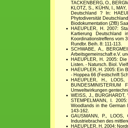
TACKENBERG, O., BERGMEI
KLOTZ, S., KÜHN, I., MAY,
Deutschland ? In: HAEUP
Phytodiversität Deutschlan
Biodokumentation (ZfB) Saar
HAEUPLER, H. 2007: Stand
Kartierung Deutschland 
Koordinationstreffens vom 3
Rundbr. Beih. 8: 111-113.
SCHWABE, A., BERGMEIER
Arbeitsgemeinschaft e.V. und
HAEUPLER, H. 2005: Die Ro
Listen. - Natursch. Biol. Viel
HAEUPLER, H. 2005: Ein Beit
- Hoppea 66 (Festschrift Sc
HAEUPLER, H., LOOS, G
BUNDESMINISTERIUM F
Umweltwirkungen gentechnis
WEISS, J., BURGHARDT, 
STEMPELMANN, I. 2005: Na
Woodlands in the German R
143-162.
GAUSMANN, P., LOOS, G.
Industriebrachen des mittler
HAEUPLER, H. 2004: Nordrhe