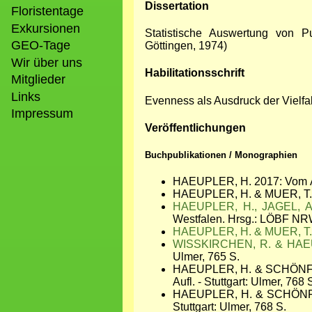
Dissertation
Floristentage
Exkursionen
Statistische Auswertung von Pu
GEO-Tage
Göttingen, 1974)
Wir über uns
Habilitationsschrift
Mitglieder
Links
Evenness als Ausdruck der Vielfal
Impressum
Veröffentlichungen
Buchpublikationen / Monographien
HAEUPLER, H. 2017: Vom Äqu
HAEUPLER, H. & MUER, T. 200
HAEUPLER, H., JAGEL, 
Westfalen. Hrsg.: LÖBF NRW
HAEUPLER, H. & MUER, T.
WISSKIRCHEN, R. & HAEU
Ulmer, 765 S.
HAEUPLER, H. & SCHÖNFELDE
Aufl. - Stuttgart: Ulmer, 768 
HAEUPLER, H. & SCHÖNFELDE
Stuttgart: Ulmer, 768 S.