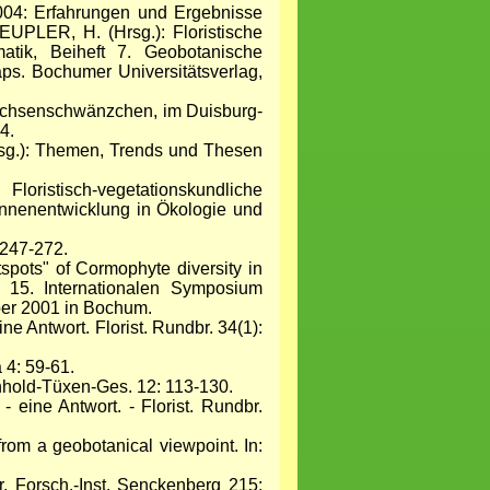
: Erfahrungen und Ergebnisse
EUPLER, H. (Hrsg.): Floristische
matik, Beiheft 7. Geobotanische
s. Bochumer Universitätsverlag,
echsenschwänzchen, im Duisburg-
4.
sg.): Themen, Trends und Thesen
ristisch-vegetationskundliche
Innenentwicklung in Ökologie und
 247-272.
ots" of Cormophyte diversity in
 15. Internationalen Symposium
ber 2001 in Bochum.
e Antwort. Florist. Rundbr. 34(1):
 4: 59-61.
nhold-Tüxen-Ges. 12: 113-130.
 eine Antwort. - Florist. Rundbr.
rom a geobotanical viewpoint. In:
. Forsch.-Inst. Senckenberg 215: