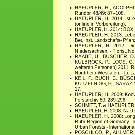
HAEUPLER, H., ADOLPHI, K
Rundbr. 48/49: 87–108.
HAEUPLER, H. 2014: Ist es
(online in Vorbereitung).
HAEUPLER, H. 2014: BOX B4: 
HAEUPLER, H. 2013: Lebensf
Ber. Inst. Landschafts- Pfla
HAEUPLER, H. 2012: Die F
Niedersachsen. - Florist. N
RAABE, U., BÜSCHER, D.,
KULBROCK, P., LOOS, G. 
weiteren Personen) 2011: Ro
Nordrhein-Westfalen. - In: L
KEIL, P., BUCH, C., BÜSC
KUTZELNIGG, H., SARAZIN, A
17.
HAEUPLER, H. 2009: Konver
Forstarchiv 80: 289-296.
SCHMITT, T. & HAEUPLER, H.
HAEUPLER, H. 2008: Nachwort
HAEUPLER, H. 2008: Long-T
Ruhr Region of Germany. I
Urban Forests - Internationa
POSCHLOD, P., AHLMER,