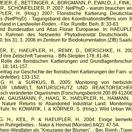
ER, E., BETTINGER, A., BORGMANN, P., EWALD, J., FINK, 
 R., SCHÖNFELDER, P. 2007: NetPhyD - warum brauchen wir e
LER, H. (Hrsg.) 2007: Floristische Kartierung Deutsc
ds (NetPhyD) - Tagungsband des Koordinationstreffens vom 30
land in Landweiler-Reden. - Flor. Rundbr. Beih. 8: 33-63.
 Bundesatlas und Atlas Florae Europaeae. In: HAEUPLER,
im Rahmen des Netzwerks Phytodiversität Deutschlands
0. bis 31. 3. 2006 im Zentrum für Biodokumentation (ZfB) Saarla
, E., HAEUPLER, H., REMY, D., DIERSCHKE, H. 2006: D
 ihre Zeitschrift Tuexenia. - BfN-Skripten 178: 81-84.
lle der floristischen Kartierungen und Grundlagenforschun
f. 18: 141-157.
rag zur Geschichte der floristischen Kartierungen der Farn- un
hönfelder): 133-152.
. H. & SURKUS, B. 2005: Monitoring von herbizidre
ÜR UMWELT, NATURSCHUTZ UND REAKTORSICHERHEIT
ch veränderter Organismen (Forschungsbericht 200 89 412/06)
W., GAUSMANN, P., HAAG, R., HAEUPLER, H., HAMANN, M
ture Returns to Abandoned Industrial Land: Monitoring 
uhr. In: KOWARIK, I. & KÖRNER, S. (Hrsg.): Wild Urban Wood
 H., KEIL, P. & HAEUPLER, H. 2004: Einige bemerkens
en Ruhrgebietes. - Natur & Heimat (Münster) 64(2): 47-54.
in-Westfalen als "Kreuzweg der Blumen". - Ber. Reinh.-Tüxen