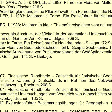
GARCÍA, L., & ORELL, J. 1987: Führer zur Flora von Mallorc
 New York: Fischer, 216 S.
erbergland und seine Pflanzenwelt - ein Führer durch die Nat
I. 1983: Mallorca in Farbe. Ein Reiseführer für Naturfre
. 1983: Mallorca in kleur. Thieme´s reisgidsen voor natuur
s als Ausdruck der Vielfalt in der Vegetation. Untersuchunge
 in der Gantner-Verl.-Kommanditges., 268 S.
 in Farbe. Ein Reiseführer für Naturfreunde. - Stuttgart, 72 S.
r Flora von Südniedersachsen. Teil I. - Scripta Geobotanica 1
ische Auswertung von Punktrasterkarten der Gefäßpflanzenflo
. Göttingen, 141 S. + Beilage.
 Floristische Rundbriefe - Zeitschrift für floristische Geo
oristische Kartierung Deutschlands im Rahmen des Netzwer
sitätsverlag, Bochum, 208 S.
 Floristische Rundbriefe - Zeitschrift für floristische Geo
botanische Untersuchungen zum Vergleich von gentechnisch v
sverlag, Bochum, 135 S.
2: Exkursionsführer Bestimmungsübungen für Geographen un