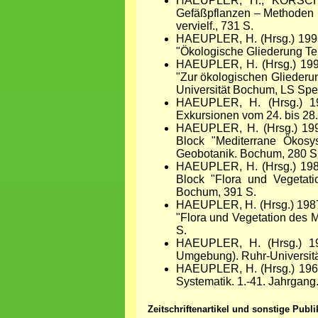
HAEUPLER, H., KORSCH
Gefäßpflanzen – Methoden u
vervielf., 731 S.
HAEUPLER, H. (Hrsg.) 1996:
"Ökologische Gliederung Te
HAEUPLER, H. (Hrsg.) 1994:
"Zur ökologischen Gliederu
Universität Bochum, LS Spe
HAEUPLER, H. (Hrsg.) 1992
Exkursionen vom 24. bis 28
HAEUPLER, H. (Hrsg.) 1991
Block "Mediterrane Ökosy
Geobotanik. Bochum, 280 S
HAEUPLER, H. (Hrsg.) 1989
Block "Flora und Vegetati
Bochum, 391 S.
HAEUPLER, H. (Hrsg.) 1987:
"Flora und Vegetation des 
S.
HAEUPLER, H. (Hrsg.) 1984
Umgebung). Ruhr-Universitä
HAEUPLER, H. (Hrsg.) 1967-2
Systematik. 1.-41. Jahrgan
Zeitschriftenartikel und sonstige Publ