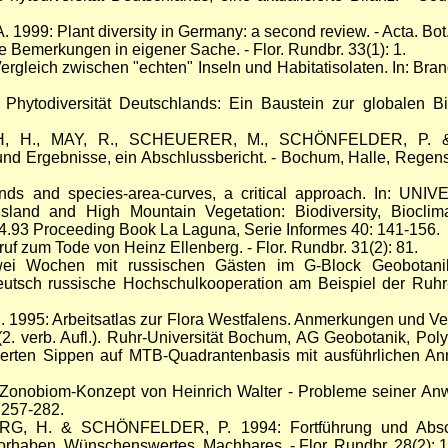
99: Plant diversity in Germany: a second review. - Acta. Bot
Bemerkungen in eigener Sache. - Flor. Rundbr. 33(1): 1.
leich zwischen "echten" Inseln und Habitatisolaten. In: Brand
ytodiversität Deutschlands: Ein Baustein zur globalen Biod
.
, H., MAY, R., SCHEUERER, M., SCHÖNFELDER, P. &
d Ergebnisse, ein Abschlussbericht. - Bochum, Halle, Regensbur
ds and species-area-curves, a critical approach. In: U
 Island and High Mountain Vegetation: Biodiversity, Biocli
4.93 Proceeding Book La Laguna, Serie Informes 40: 141-156.
 zum Tode von Heinz Ellenberg. - Flor. Rundbr. 31(2): 81.
i Wochen mit russischen Gästen im G-Block Geobotan
tsch russische Hochschulkooperation am Beispiel der Ruhr
995: Arbeitsatlas zur Flora Westfalens. Anmerkungen und Ver
2. verb. Aufl.). Ruhr-Universität Bochum, AG Geobotanik, Pol
tierten Sippen auf MTB-Quadrantenbasis mit ausführlichen A
nobiom-Konzept von Heinrich Walter - Probleme seiner Anw
 257-282.
, H. & SCHÖNFELDER, P. 1994: Fortführung und Absch
orhaben, Wünschenswertes, Machbares. - Flor. Rundbr. 28(2): 1