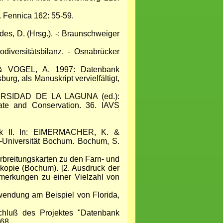
. Fennica 162: 55-59.
es, D. (Hrsg.). -: Braunschweiger
iversitätsbilanz. - Osnabrücker
 VOGEL, A. 1997: Datenbank
g, als Manuskript vervielfältigt,
NIVERSIDAD DE LA LAGUNA (ed.):
mate and Conservation. 36. IAVS
ik II. In: EIMERMACHER, K. &
-Universität Bochum. Bochum, S.
breitungskarten zu den Farn- und
ykopie (Bochum). [2. Ausdruck der
nmerkungen zu einer Vielzahl von
endung am Beispiel von Florida,
luß des Projektes "Datenbank
68.