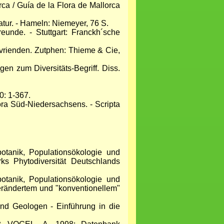
a / Guía de la Flora de Mallorca
ur. - Hameln: Niemeyer, 76 S.
unde. - Stuttgart: Franckh´sche
vrienden. Zutphen: Thieme & Cie,
n zum Diversitäts-Begriff. Diss.
0: 1-367.
ra Süd-Niedersachsens. - Scripta
botanik, Populationsökologie und
ks Phytodiversität Deutschlands
botanik, Populationsökologie und
erändertem und "konventionellem"
d Geologen - Einführung in die