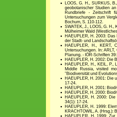
LOOS, G. H., SURKUS, B.
geobotanischer Studien an
Rundbriefe - Zeitschrift 
Untersuchungen zum Vergle
Bochum, S. 110-112.
SWATEK, J., LOOS, G. H., 
Mülheimer Wald (Westliches 
HAEUPLER, H. 2003: Das Ru
der Stadt- und Landschaftsö
HAEUPLER, H., KERT, CH.
Untersuchungen. In: ARLT,
Planung. - IÖR-Schriften 39
HAEUPLER, H. 2002: Die Bio
HAEUPLER, H., KEIL, P., L
Middle Russia, visited mo
"Biodiversität und Evoluti
HAEUPLER, H. 2001: Die ungl
17-24.
HAEUPLER, H. 2001: Biodiver
HAEUPLER, H. 2000: Biodive
HAEUPLER, H. 2000: Die ung
34(1): 17-24.
HAEUPLER, H. 1999: Elements
KRACHTOWIL, A. (Hrsg.): Bi
HAEUPLER, H. 1999: Zur Phy