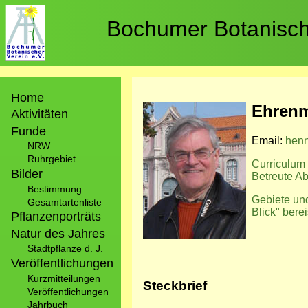
Direkt
zum
Bochumer Botanische
Inhalt
Hauptnavigation
Home
Bild
Ehrenm
Aktivitäten
Funde
Email:
henn
NRW
Ruhrgebiet
Curriculum 
Bilder
Betreute A
Bestimmung
Gebiete und
Gesamtartenliste
Blick" bere
Pflanzenporträts
Natur des Jahres
Stadtpflanze d. J.
Veröffentlichungen
Kurzmitteilungen
Steckbrief
Veröffentlichungen
Jahrbuch