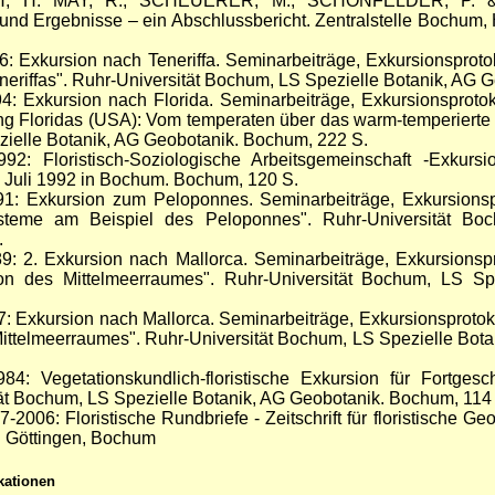
, H. MAY, R., SCHEUERER, M., SCHÖNFELDER, P. & 
nd Ergebnisse – ein Abschlussbericht. Zentralstelle Bochum, 
 Exkursion nach Teneriffa. Seminarbeiträge, Exkursionsprotok
neriffas". Ruhr-Universität Bochum, LS Spezielle Botanik, AG 
 Exkursion nach Florida. Seminarbeiträge, Exkursionsprotok
ng Floridas (USA): Vom temperaten über das warm-temperierte
zielle Botanik, AG Geobotanik. Bochum, 222 S.
: Floristisch-Soziologische Arbeitsgemeinschaft -Exkursi
. Juli 1992 in Bochum. Bochum, 120 S.
: Exkursion zum Peloponnes. Seminarbeiträge, Exkursionspr
steme am Beispiel des Peloponnes". Ruhr-Universität Bo
.
: 2. Exkursion nach Mallorca. Seminarbeiträge, Exkursionsp
on des Mittelmeerraumes". Ruhr-Universität Bochum, LS Sp
 Exkursion nach Mallorca. Seminarbeiträge, Exkursionsprotok
Mittelmeerraumes". Ruhr-Universität Bochum, LS Spezielle Bot
: Vegetationskundlich-floristische Exkursion für Fortgesch
t Bochum, LS Spezielle Botanik, AG Geobotanik. Bochum, 114
006: Floristische Rundbriefe - Zeitschrift für floristische Ge
g. Göttingen, Bochum
ikationen