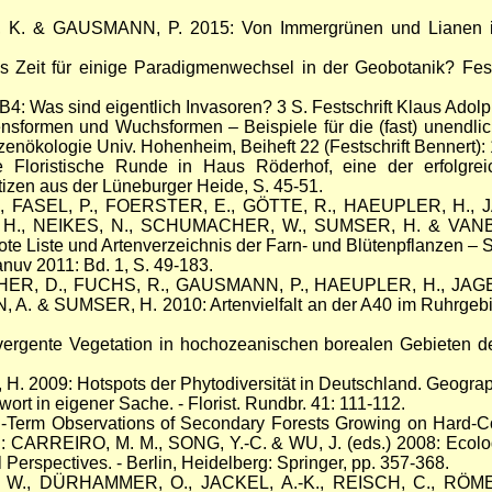
. & GAUSMANN, P. 2015: Von Immergrünen und Lianen in N
 Zeit für einige Paradigmenwechsel in der Geobotanik? Fes
Was sind eigentlich Invasoren? 3 S. Festschrift Klaus Adolphi
ormen und Wuchsformen – Beispiele für die (fast) unendlich
nzenökologie Univ. Hohenheim, Beiheft 22 (Festschrift Bennert):
loristische Runde in Haus Röderhof, eine der erfolgreic
otizen aus der Lüneburger Heide, S. 45-51.
 FASEL, P., FOERSTER, E., GÖTTE, R., HAEUPLER, H., JAG
H., NEIKES, N., SCHUMACHER, W., SUMSER, H. & VANBERG
te Liste und Artenverzeichnis der Farn- und Blütenpflanzen – S
anuv 2011: Bd. 1, S. 49-183.
HER, D., FUCHS, R., GAUSMANN, P., HAEUPLER, H., JAGEL,
. & SUMSER, H. 2010: Artenvielfalt an der A40 im Ruhrgebiet
gente Vegetation in hochozeanischen borealen Gebieten de
 2009: Hotspots der Phytodiversität in Deutschland. Geogra
 in eigener Sache. - Florist. Rundbr. 41: 111-112.
erm Observations of Secondary Forests Growing on Hard-Coal
n: CARREIRO, M. M., SONG, Y.-C. & WU, J. (eds.) 2008: Ecol
l Perspectives. - Berlin, Heidelberg: Springer, pp. 357-368.
 W., DÜRHAMMER, O., JACKEL, A.-K., REISCH, C., RÖ