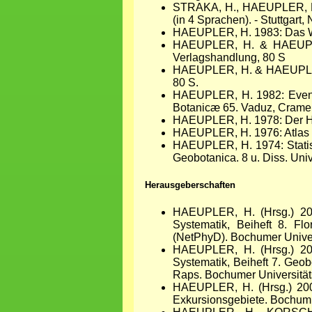
STRAKA, H., HAEUPLER, H., 
(in 4 Sprachen). - Stuttgart,
HAEUPLER, H. 1983: Das Wes
HAEUPLER, H. & HAEUPLER, 
Verlagshandlung, 80 S
HAEUPLER, H. & HAEUPLER, I
80 S.
HAEUPLER, H. 1982: Evennes
Botanicæ 65. Vaduz, Cramer
HAEUPLER, H. 1978: Der Harz
HAEUPLER, H. 1976: Atlas zu
HAEUPLER, H. 1974: Statist
Geobotanica. 8 u. Diss. Univ
Herausgeberschaften
HAEUPLER, H. (Hrsg.) 2007:
Systematik, Beiheft 8. Fl
(NetPhyD). Bochumer Univer
HAEUPLER, H. (Hrsg.) 2004:
Systematik, Beiheft 7. Geo
Raps. Bochumer Universität
HAEUPLER, H. (Hrsg.) 200
Exkursionsgebiete. Bochum