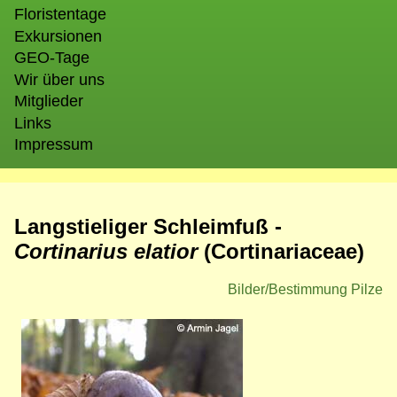
Floristentage
Exkursionen
GEO-Tage
Wir über uns
Mitglieder
Links
Impressum
Langstieliger Schleimfuß -
Cortinarius elatior
(
Cortinariaceae)
Bilder/Bestimmung Pilze
Bild