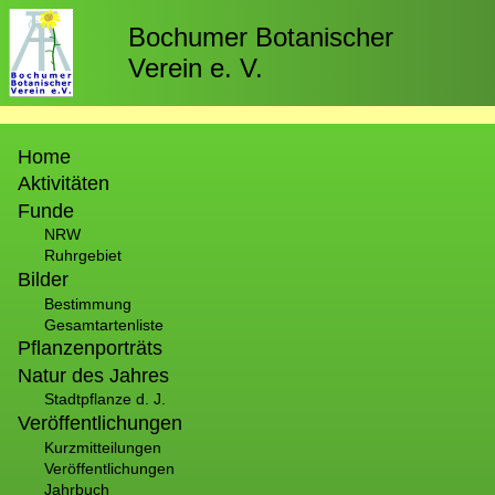
Direkt
zum
Bochumer Botanischer
Inhalt
Verein e. V.
Hauptnavigation
Home
Aktivitäten
Funde
NRW
Ruhrgebiet
Bilder
Bestimmung
Gesamtartenliste
Pflanzenporträts
Natur des Jahres
Stadtpflanze d. J.
Veröffentlichungen
Kurzmitteilungen
Veröffentlichungen
Jahrbuch