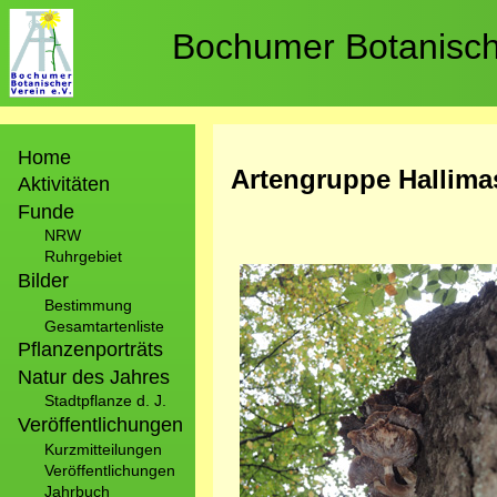
Direkt
zum
Bochumer Botanische
Inhalt
Hauptnavigation
Home
Artengruppe Hallim
Aktivitäten
Funde
NRW
Ruhrgebiet
Bild
Bilder
Bestimmung
Gesamtartenliste
Pflanzenporträts
Natur des Jahres
Stadtpflanze d. J.
Veröffentlichungen
Kurzmitteilungen
Veröffentlichungen
Jahrbuch