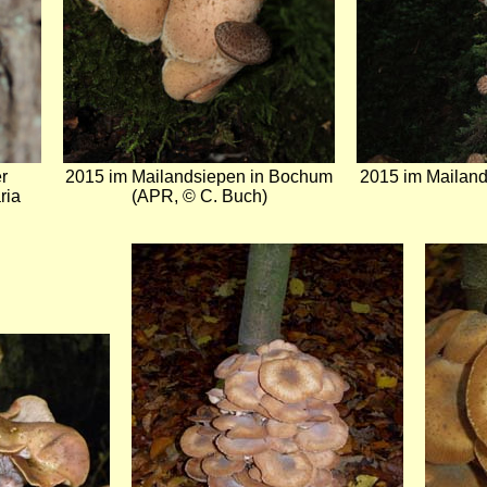
r
2015 im Mailandsiepen in Bochum
2015 im Mailand
ria
(APR, © C. Buch)
Bild
Bild