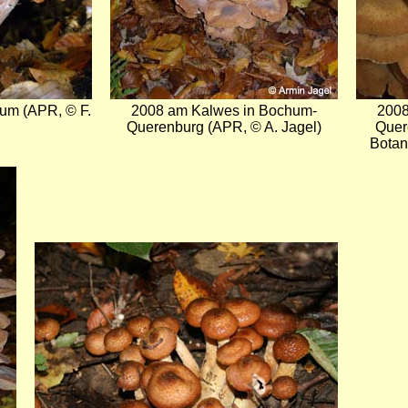
um (APR, © F.
2008 am Kalwes in Bochum-
2008
Querenburg (APR, © A. Jagel)
Quer
Botan
Bild