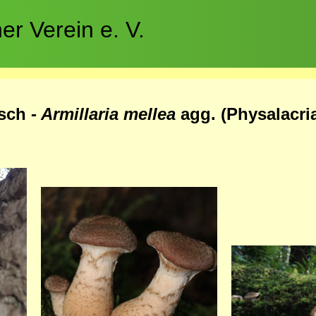
r Verein e. V.
asch
- Armillaria mellea
agg. (
Physalacri
Bild
Bild