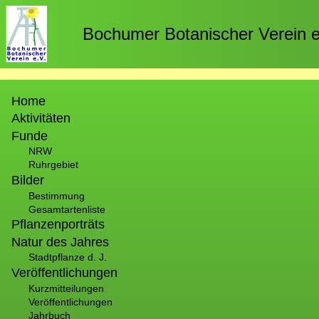
Direkt
zum
Bochumer Botanischer Verein e
Inhalt
Hauptnavigation
Home
Aktivitäten
Funde
NRW
Ruhrgebiet
Bilder
Bestimmung
Gesamtartenliste
Pflanzenporträts
Natur des Jahres
Stadtpflanze d. J.
Veröffentlichungen
Kurzmitteilungen
Veröffentlichungen
Jahrbuch