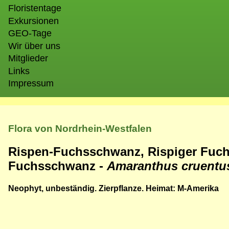
Floristentage
Exkursionen
GEO-Tage
Wir über uns
Mitglieder
Links
Impressum
Flora von Nordrhein-Westfalen
Rispen-Fuchsschwanz, Rispiger Fuch
Fuchsschwanz -
Amaranthus cruent
Neophyt, unbeständig. Zierpflanze. Heimat: M-Amerika