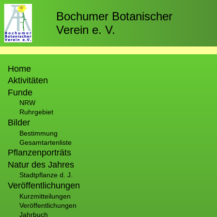
Direkt
zum
Bochumer Botanischer
Inhalt
Verein e. V.
Hauptnavigation
Home
Aktivitäten
Funde
NRW
Ruhrgebiet
Bilder
Bestimmung
Gesamtartenliste
Pflanzenporträts
Natur des Jahres
Stadtpflanze d. J.
Veröffentlichungen
Kurzmitteilungen
Veröffentlichungen
Jahrbuch