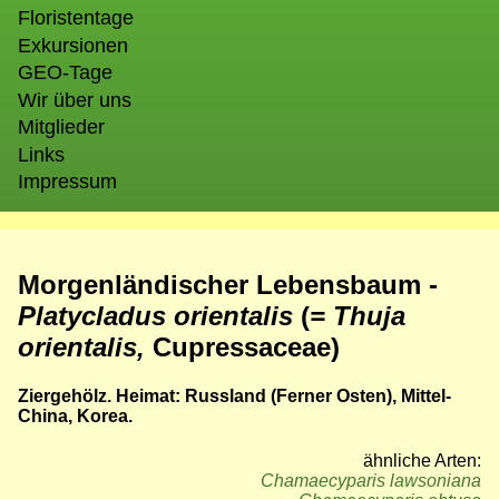
Floristentage
Exkursionen
GEO-Tage
Wir über uns
Mitglieder
Links
Impressum
Morgenländischer Lebensbaum -
Platycladus orientalis
(
= Thuja
orientalis,
Cupressaceae)
Ziergehölz. Heimat: Russland (Ferner Osten), Mittel-
China, Korea.
ähnliche Arten:
Chamaecyparis lawsoniana