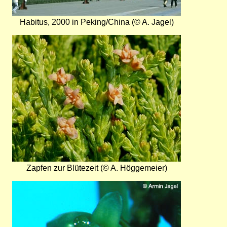
Habitus, 2000 in Peking/China (© A. Jagel)
Bild
Zapfen zur Blütezeit (© A. Höggemeier)
Bild