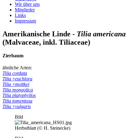
Wir über uns
Mitglieder
Links
Impressum
Amerikanische Linde -
Tilia americana
(Malvaceae, inkl. Tiliaceae)
Zierbaum
ähnliche Arten:
Tilia cordata
Tilia
×
euchlora
Tilia
×
moltkei
Tilia mongolica
Tilia platyphyllos
Tilia tomentosa
Tilia
×
vulgaris
Bild
Herbstblatt (© H. Steinecke)