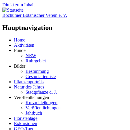
Direkt zum Inhalt
Bochumer Botanischer Verein e. V.
Hauptnavigation
Home
Aktivitäten
Funde
NRW
Ruhrgebiet
Bilder
Bestimmung
Gesamtartenliste
Pflanzenporträts
Natur des Jahres
Stadtpflanze d. J.
Veröffentlichungen
Kurzmitteilungen
Veröffentlichungen
Jahrbuch
Floristentage
Exkursionen
GEO-Tage