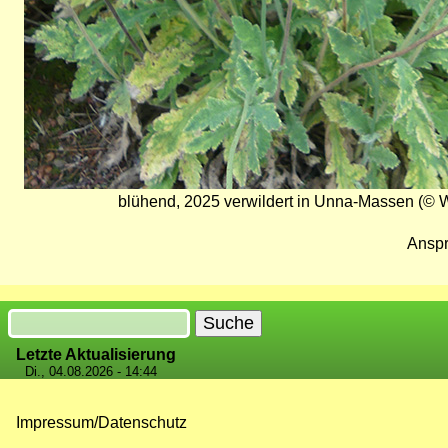
blühend, 2025 verwildert in Unna-Massen (© W
Anspr
Suche
Letzte Aktualisierung
Di., 04.08.2026 - 14:44
Impressum/Datenschutz
Fußzeilenmenü