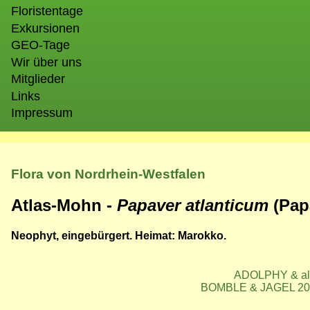
Floristentage
Exkursionen
GEO-Tage
Wir über uns
Mitglieder
Links
Impressum
Flora von Nordrhein-Westfalen
Atlas-Mohn -
Papaver atlanticum
(Pap
Neophyt, eingebürgert. Heimat: Marokko.
ADOLPHY & al. 
BOMBLE & JAGEL 201