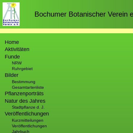
Direkt
zum
Bochumer Botanischer Verein e
Inhalt
Hauptnavigation
Home
Aktivitäten
Funde
NRW
Ruhrgebiet
Bilder
Bestimmung
Gesamtartenliste
Pflanzenporträts
Natur des Jahres
Stadtpflanze d. J.
Veröffentlichungen
Kurzmitteilungen
Veröffentlichungen
Jahrbuch