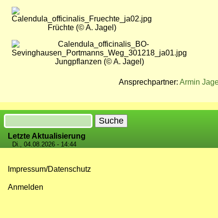
Bild
Früchte (© A. Jagel)
Bild
Jungpflanzen (© A. Jagel)
Ansprechpartner:
Armin Jage
Suche
Letzte Aktualisierung
Di., 04.08.2026 - 14:44
Impressum/Datenschutz
Fußzeilenmenü
Anmelden
Benutzermenü