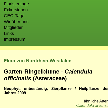
Floristentage
Exkursionen
GEO-Tage
Wir über uns
Mitglieder
Links
Impressum
Flora von Nordrhein-Westfalen
Garten-Ringelblume -
Calendula
officinalis
(Asteraceae)
Neophyt, unbeständig, Zierpflanze / Heilpflanze de
Jahres 2009
ähnliche Arten
Calendula arvensi