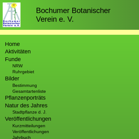
Direkt
zum
Bochumer Botanischer
Inhalt
Verein e. V.
Hauptnavigation
Home
Aktivitäten
Funde
NRW
Ruhrgebiet
Bilder
Bestimmung
Gesamtartenliste
Pflanzenporträts
Natur des Jahres
Stadtpflanze d. J.
Veröffentlichungen
Kurzmitteilungen
Veröffentlichungen
Jahrbuch