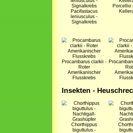
Porcellio 
Pacifastacus
Keller
leniusculus -
Signalkrebs
Bild
Bild
Procambarus clarkii -
Procambarus
Roter
Rot
Amerikanischer
Amerika
Flusskrebs
Fluss
Insekten - Heuschrec
Bild
Bild
Chorthippus
Chorth
biguttulus -
biguttu