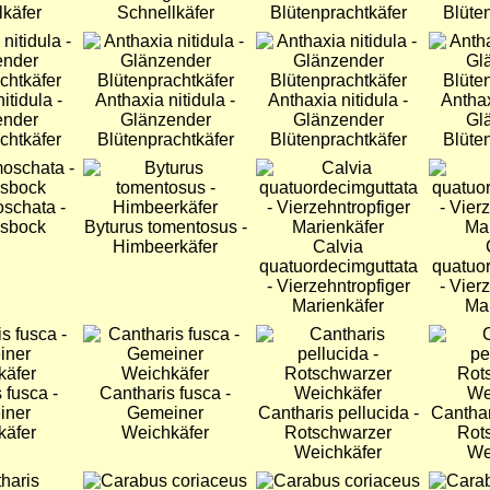
lkäfer
Schnellkäfer
Blütenprachtkäfer
Blüte
Bild
Bild
Bild
itidula -
Anthaxia nitidula -
Anthaxia nitidula -
Anthax
ender
Glänzender
Glänzender
Gl
chtkäfer
Blütenprachtkäfer
Blütenprachtkäfer
Blüte
Bild
Bild
Bild
schata -
sbock
Byturus tomentosus -
Himbeerkäfer
Calvia
quatuordecimguttata
quatuor
- Vierzehntropfiger
- Vier
Marienkäfer
Mar
Bild
Bild
Bild
 fusca -
Cantharis fusca -
iner
Gemeiner
Cantharis pellucida -
Canthar
käfer
Weichkäfer
Rotschwarzer
Rot
Weichkäfer
We
Bild
Bild
Bild