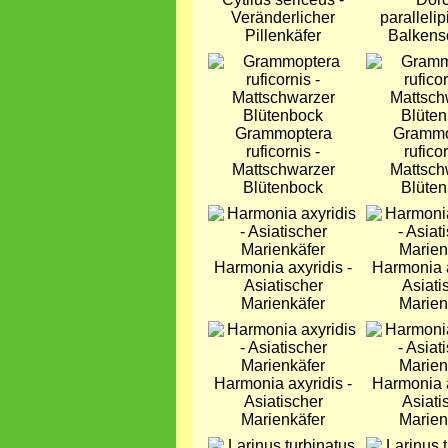
Veränderlicher
parallelip
Pillenkäfer
Balkens
Bild
Bild
Grammoptera
Grammo
ruficornis -
ruficor
Mattschwarzer
Mattsch
Blütenbock
Blüte
Bild
Bild
Harmonia axyridis -
Harmonia a
Asiatischer
Asiati
Marienkäfer
Marien
Bild
Bild
Harmonia axyridis -
Harmonia a
Asiatischer
Asiati
Marienkäfer
Marien
Bild
Bild