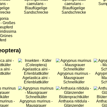
ans -
caerulans -
caerulans -
Sump
gelige
Blauflügelige
Blauflügelige
hrecke
Sandschrecke
Sandschrecke
iridissima
 Grünes
ferd
eoptera)
Bild
Bild
Bild
a alni -
ttkäfer
Agrypnus murinus -
Agrypn
Agelastica alni -
Mausgrauer
Ma
Erlenblattkäfer
Schnellkäfer
Sch
Bild
Bild
Bild
murinus -
Agrypnus murinus -
Anthaxia nitidula -
Anthax
rauer
Mausgrauer
Glänzender
Gl