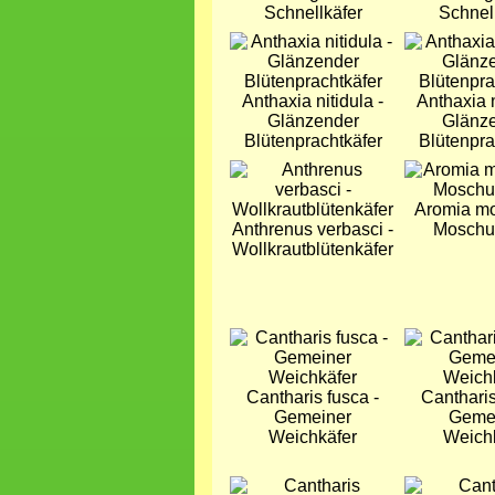
Schnellkäfer
Schnel
Bild
Bild
Anthaxia nitidula -
Anthaxia n
Glänzender
Glänz
Blütenprachtkäfer
Blütenpra
Bild
Bild
Aromia mo
Anthrenus verbasci -
Moschu
Wollkrautblütenkäfer
Bild
Bild
Cantharis fusca -
Cantharis
Gemeiner
Geme
Weichkäfer
Weich
Bild
Bild