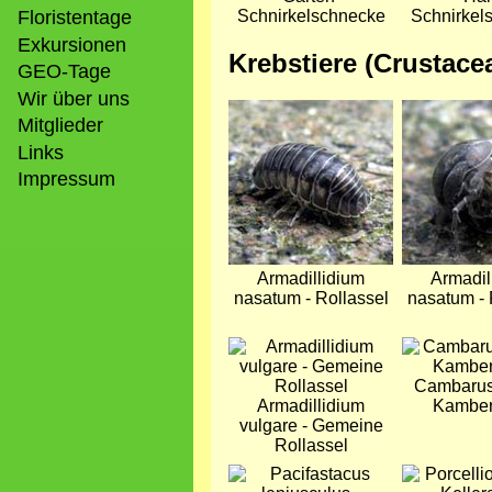
Schnirkelschnecke
Schnirkel
Floristentage
Exkursionen
Krebstiere (Crustace
GEO-Tage
Wir über uns
Bild
Bild
Mitglieder
Links
Impressum
Armadillidium
Armadil
nasatum - Rollassel
nasatum - 
Bild
Bild
Cambarus 
Armadillidium
Kamber
vulgare - Gemeine
Rollassel
Bild
Bild