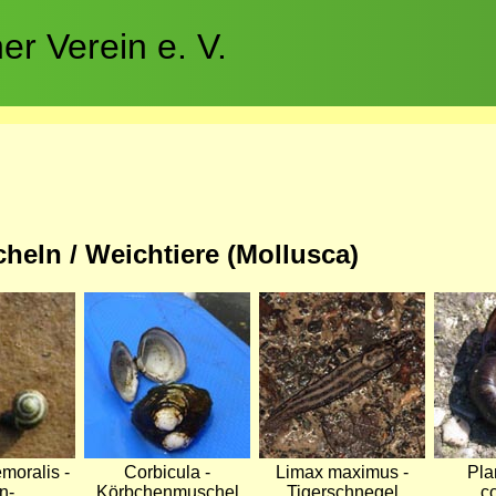
r Verein e. V.
eln / Weichtiere (Mollusca)
Bild
Bild
Bild
moralis -
Corbicula -
Limax maximus -
Pla
n-
Körbchenmuschel
Tigerschnegel
c