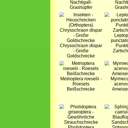
Nachtigall-
Nachti
Grashüpfer
Grash
Bild
Bild
Lepto
punctati
Chrysochraon dispar
Punkt
- Große
Zartsc
Goldschrecke
Bild
Bild
Metrioptera roeselii -
Myrmeco
Roesels
acervo
Beißschrecke
Ameisen
Bild
Bild
Pholidoptera
Sphing