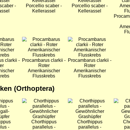
scaber -
Porcellio scaber -
Porcellio scaber -
assel
Kellerassel
Kellerassel
Procamb
Amer
Fl
Bild
Bild
 clarkii -
Procambarus clarkii -
Procambarus clarkii -
er
Roter
Roter
nischer
Amerikanischer
Amerikanischer
krebs
Flusskrebs
Flusskrebs
ken (Orthoptera)
Bild
Bild
Bild
ippus
Chorthippus
Chorthippus
Cho
lus -
parallelus -
parallelus -
par