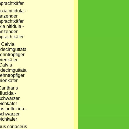
nprachtkäfer
ia nitidula -
änzender
nprachtkäfer
Calvia
decimguttata
zehntropfiger
ienkäfer
is pellucida -
schwarzer
ichkäfer