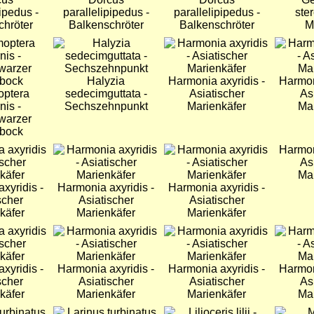
ipedus -
parallelipipedus -
parallelipipedus -
ster
chröter
Balkenschröter
Balkenschröter
M
Bild
Bild
Bild
Halyzia
Harmonia axyridis -
Harmon
ptera
sedecimguttata -
Asiatischer
As
nis -
Sechszehnpunkt
Marienkäfer
Mar
warzer
nbock
Bild
Bild
Harmon
As
Mar
xyridis -
Harmonia axyridis -
Harmonia axyridis -
scher
Asiatischer
Asiatischer
käfer
Marienkäfer
Marienkäfer
Bild
Bild
Bild
xyridis -
Harmonia axyridis -
Harmonia axyridis -
Harmon
scher
Asiatischer
Asiatischer
As
käfer
Marienkäfer
Marienkäfer
Mar
Bild
Bild
Bild