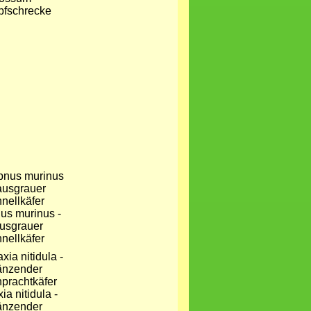
fschrecke
us murinus -
usgrauer
nellkäfer
ia nitidula -
änzender