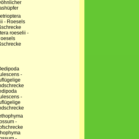
öhnlicher
ashüpfer
era roeselii -
oesels
ßschrecke
edipoda
ulescens -
uflügelige
ndschrecke
thophyma
ossum -