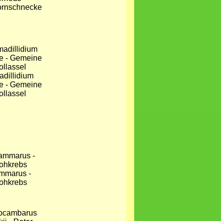
ornschnecke
adillidium
e - Gemeine
ollassel
mmarus -
ohkrebs