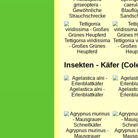
griseoptera -
caerul
Gewöhnliche
Blauflü
Strauchschrecke
Sandsc
Bild
Bild
Tettigonia viridissima
Tettigonia v
- Großes Grünes
- Großes
Heupferd
Heup
Insekten - Käfer (Col
Bild
Bild
Agelastica alni -
Agelastic
Erlenblattkäfer
Erlenbla
Bild
Bild
Agrypnus murinus -
Agrypnus 
Mausgrauer
Mausg