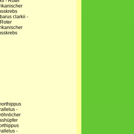
arus clarkii -
Roter
ikanischer
usskrebs
rthippus
allelus -