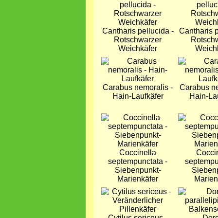
Cantharis pellucida -
Cantharis p
Rotschwarzer
Rotsch
Weichkäfer
Weich
Bild
Bild
Carabus nemoralis -
Carabus ne
Hain-Laufkäfer
Hain-La
Bild
Bild
Coccinella
Cocci
septempunctata -
septempu
Siebenpunkt-
Sieben
Marienkäfer
Marien
Bild
Bild
Cytilus sericeus -
Dor