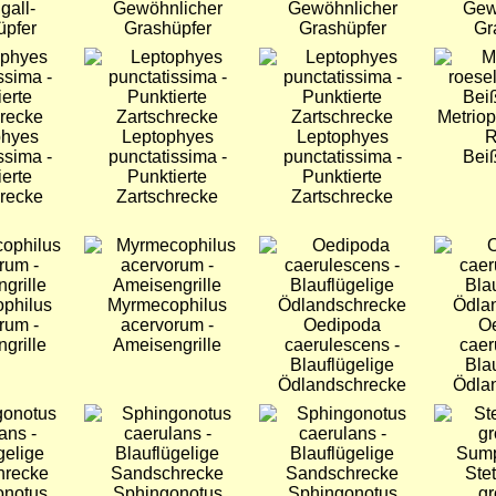
gall-
Gewöhnlicher
Gewöhnlicher
Gew
üpfer
Grashüpfer
Grashüpfer
Gr
Bild
Bild
Bild
Metriopt
phyes
Leptophyes
Leptophyes
R
ssima -
punctatissima -
punctatissima -
Bei
ierte
Punktierte
Punktierte
hrecke
Zartschrecke
Zartschrecke
Bild
Bild
Bild
philus
Myrmecophilus
rum -
acervorum -
Oedipoda
O
grille
Ameisengrille
caerulescens -
caer
Blauflügelige
Bla
Ödlandschrecke
Ödla
Bild
Bild
Bild
Ste
onotus
Sphingonotus
Sphingonotus
gr