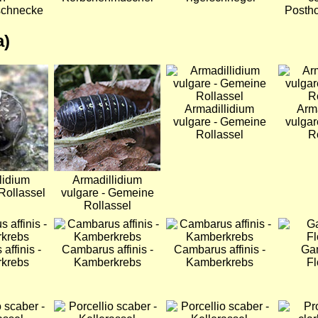
schnecke
Posth
a)
Bild
Bild
Bild
Armadillidium
Arm
vulgare - Gemeine
vulgar
Rollassel
R
lidium
Armadillidium
Rollassel
vulgare - Gemeine
Rollassel
Bild
Bild
Bild
affinis -
Cambarus affinis -
Cambarus affinis -
Ga
krebs
Kamberkrebs
Kamberkrebs
Fl
Bild
Bild
Bild