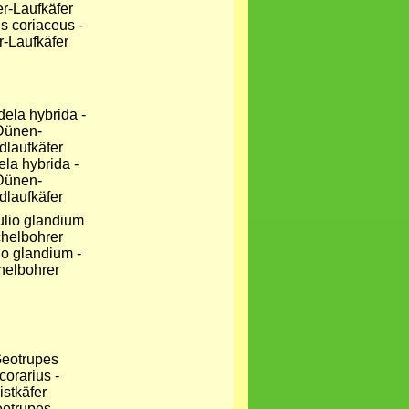
s coriaceus -
r-Laufkäfer
ela hybrida -
Dünen-
laufkäfer
io glandium -
helbohrer
otrupes