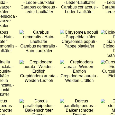
Carabus coriaceus -
Carabus coriaceus -
Carabu
Leder-Laufkäfer
Leder-Laufkäfer
Lede
ellucida -
warzer
käfer
Bild
Bild
Bild
Chrysomea populi -
moralis -
Carabus nemoralis -
Pappelblattkäfer
Cicind
ufkäfer
Hain-Laufkäfer
Sand
Bild
Bild
Bild
Curcul
Crepidodera aurata -
Crepidodera aurata -
Eic
nella
Weiden-Erdfloh
Weiden-Erdfloh
nctata -
punkt-
käfer
Bild
Bild
Bild
cus
Dorcus
Dorcus
Ge