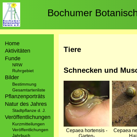
Direkt
zum
Bochumer Botanische
Inhalt
Hauptnavigation
Home
Tiere
Aktivitäten
Funde
NRW
Schnecken und Musch
Ruhrgebiet
Bilder
Bild
Bild
Bestimmung
Gesamtartenliste
Pflanzenporträts
Natur des Jahres
Stadtpflanze d. J.
Veröffentlichungen
Kurzmitteilungen
Veröffentlichungen
Cepaea hortensis -
Cepaea ne
Jahrbuch
Garten-
Hai