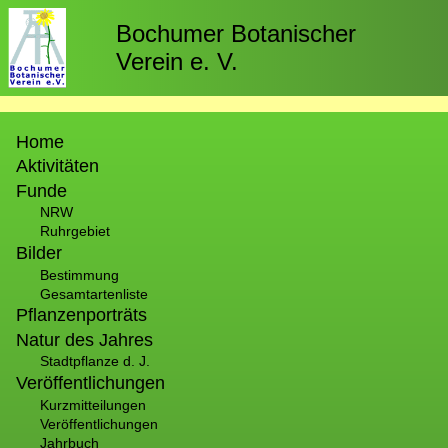
Direkt
zum
Bochumer Botanischer
Inhalt
Verein e. V.
Hauptnavigation
Home
Aktivitäten
Funde
NRW
Ruhrgebiet
Bilder
Bestimmung
Gesamtartenliste
Pflanzenporträts
Natur des Jahres
Stadtpflanze d. J.
Veröffentlichungen
Kurzmitteilungen
Veröffentlichungen
Jahrbuch