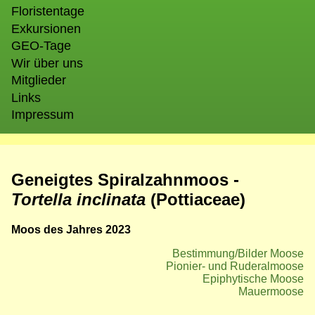
Floristentage
Exkursionen
GEO-Tage
Wir über uns
Mitglieder
Links
Impressum
Geneigtes Spiralzahnmoos -
Tortella inclinata
(Pottiaceae)
Moos des Jahres 2023
Bestimmung/Bilder Moose
Pionier- und Ruderalmoose
Epiphytische Moose
Mauermoose