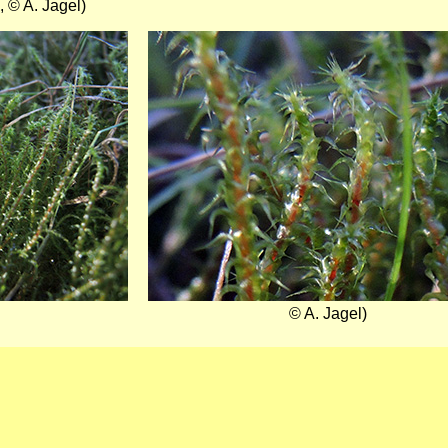
 © A. Jagel)
Bild
© A. Jagel)