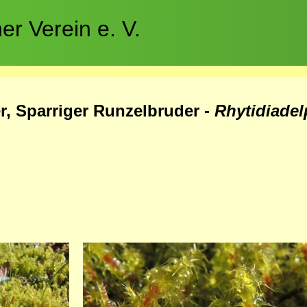
r Verein e. V.
r, Sparriger Runzelbruder -
Rhytidiade
Bild