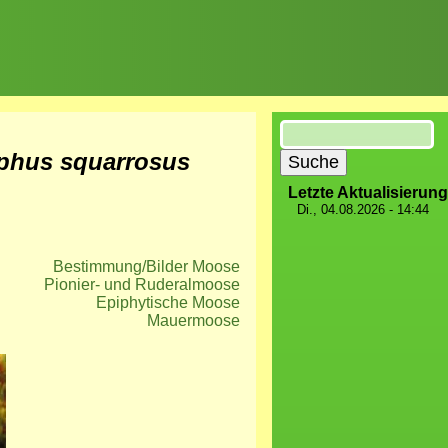
Suche
lphus squarrosus
Letzte Aktualisierung
Di., 04.08.2026 - 14:44
Bestimmung/Bilder Moose
Pionier- und Ruderalmoose
Epiphytische Moose
Mauermoose