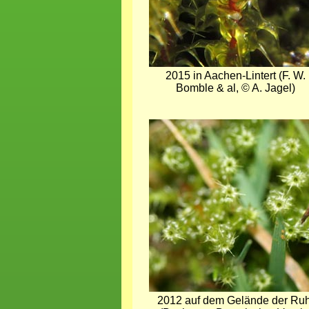
2015 in Aachen-Lintert (F. W.
Bomble & al, © A. Jagel)
Bild
2012 auf dem Gelände der Ruhr