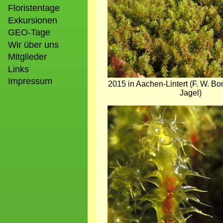
Floristentage
Exkursionen
GEO-Tage
Wir über uns
Mitglieder
Links
Impressum
2015 in Aachen-Lintert (F. W. Bo
Jagel)
Bild