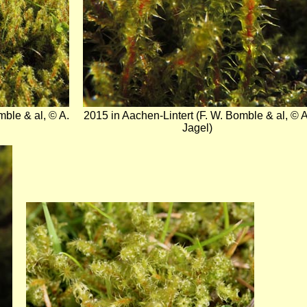
mble & al, © A.
2015 in Aachen-Lintert (F. W. Bomble & al, © A
Jagel)
Bild