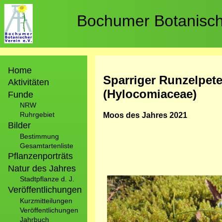
Direkt
zum
Bochumer Botanische
Inhalt
Hauptnavigation
Home
Sparriger Runzelpete
Aktivitäten
(Hylocomiaceae)
Funde
NRW
Ruhrgebiet
Moos des Jahres 2021
Bilder
Bestimmung
Gesamtartenliste
Pflanzenporträts
Natur des Jahres
Stadtpflanze d. J.
Bild
Veröffentlichungen
Kurzmitteilungen
Veröffentlichungen
Jahrbuch