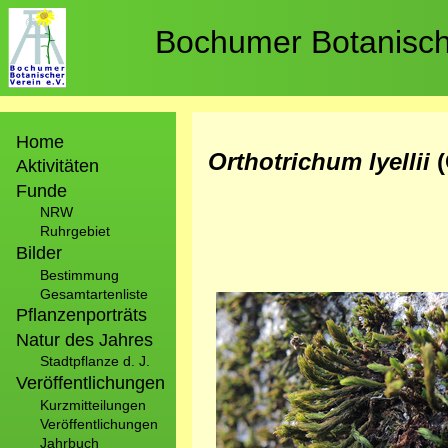
Direkt
zum
Bochumer Botanische
Inhalt
Hauptnavigation
Home
Orthotrichum lyellii
Aktivitäten
Funde
NRW
Ruhrgebiet
Bilder
Bestimmung
Gesamtartenliste
Bild
Pflanzenporträts
Natur des Jahres
Stadtpflanze d. J.
Veröffentlichungen
Kurzmitteilungen
Veröffentlichungen
Jahrbuch