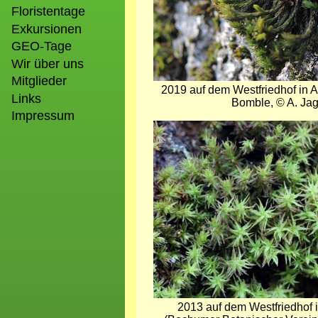
Floristentage
Exkursionen
GEO-Tage
Wir über uns
Mitglieder
2019 auf dem Westfriedhof in A
Links
Bomble, © A. Jag
Impressum
Bild
2013 auf dem Westfriedhof 