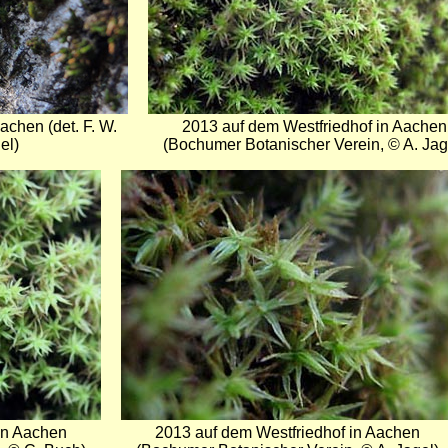
achen (det. F. W.
2013 auf dem Westfriedhof in Aachen
el)
(Bochumer Botanischer Verein, © A. Jag
Bild
in Aachen
2013 auf dem Westfriedhof in Aachen