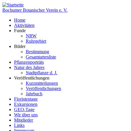
Direkt
zum
Bochumer Botanischer Verein e. V.
Inhalt
Home
Aktivitäten
Hauptnavigation
Funde
NRW
Ruhrgebiet
Bilder
Bestimmung
Gesamtartenliste
Pflanzenporträts
Natur des Jahres
Stadtpflanze d. J.
Veröffentlichungen
Kurzmitteilungen
Veröffentlichungen
Jahrbuch
Floristentage
Exkursionen
GEO-Tage
Wir über uns
Mitglieder
Links
Impressum