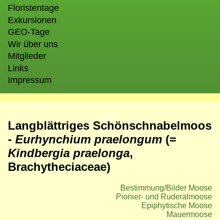
Floristentage
Exkursionen
GEO-Tage
Wir über uns
Mitglieder
Links
Impressum
Langblättriges Schönschnabelmoos
-
Eurhynchium praelongum
(=
Kindbergia praelonga
,
Brachytheciaceae)
Bestimmung/Bilder Moose
Pionier- und Ruderalmoose
Epiphytische Moose
Mauermoose