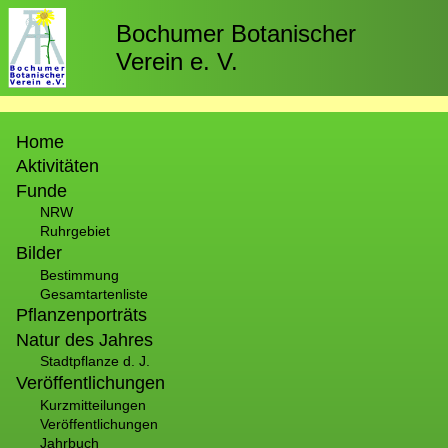
Direkt
zum
Bochumer Botanischer
Inhalt
Verein e. V.
Hauptnavigation
Home
Aktivitäten
Funde
NRW
Ruhrgebiet
Bilder
Bestimmung
Gesamtartenliste
Pflanzenporträts
Natur des Jahres
Stadtpflanze d. J.
Veröffentlichungen
Kurzmitteilungen
Veröffentlichungen
Jahrbuch