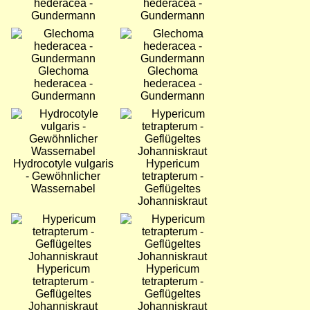
hederacea -
hederacea -
Gundermann
Gundermann
Bild
Bild
Glechoma
Glechoma
hederacea -
hederacea -
Gundermann
Gundermann
Bild
Bild
Hydrocotyle vulgaris
Hypericum
- Gewöhnlicher
tetrapterum -
Wassernabel
Geflügeltes
Johanniskraut
Bild
Bild
Hypericum
Hypericum
tetrapterum -
tetrapterum -
Geflügeltes
Geflügeltes
Johanniskraut
Johanniskraut