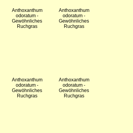
Anthoxanthum
Anthoxanthum
odoratum -
odoratum -
Gewöhnliches
Gewöhnliches
Ruchgras
Ruchgras
Bild
Bild
Briza media -
Anthoxanthum
Gewöhnliches
odoratum -
Zittergras
Gewöhnliches
Ruchgras
Bild
Bild
Briza media -
Briza media -
Gewöhnliches
Gewöhnliches
Zittergras
Zittergras
Bild
Bild
Bromus hordeaceus
Bromus hordeaceus
- Weiche Trespe
- Weiche Trespe