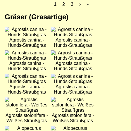
Aktuelle
1
Seite
2
Seite
3
Nächste
›
Letzte
»
Seite
Seite
Seite
Seitennummerierung
Gräser (Grasartige)
Bild
Bild
Agrostis canina -
Agrostis canina -
Hunds-Straußgras
Hunds-Straußgras
Bild
Bild
Agrostis canina -
Agrostis canina -
Hunds-Straußgras
Hunds-Straußgras
Bild
Bild
Agrostis canina -
Agrostis canina -
Hunds-Straußgras
Hunds-Straußgras
Bild
Bild
Agrostis stolonifera -
Agrostis stolonifera -
Weißes Straußgras
Weißes Straußgras
Bild
Bild