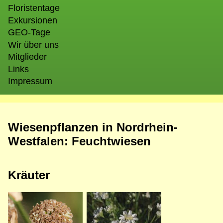
Floristentage
Exkursionen
GEO-Tage
Wir über uns
Mitglieder
Links
Impressum
Wiesenpflanzen in Nordrhein-
Westfalen: Feuchtwiesen
Kräuter
Bild
Bild