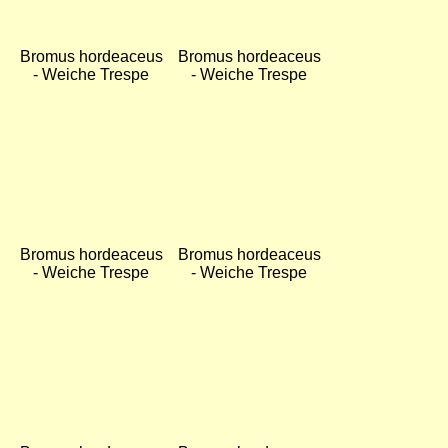
Bromus racemosus -
Bromus racemosus -
Traubige Trespe
Traubige Trespe
Bild
Bild
Carex acuta -
Carex acuta -
Schlanke Segge
Schlanke Segge
Bild
Bild
Carex acuta -
Carex acuta -
Schlanke Segge
Schlanke Segge
Bild
Bild
Carex acuta -
Carex acuta -
Schlanke Segge
Schlanke Segge
Bild
Bild
Carex disticha -
Carex disticha -
Zweizeilige Segge
Zweizeilige Segge
Bild
Bild
Carex disticha -
Carex disticha -
Zweizeilige Segge
Zweizeilige Segge