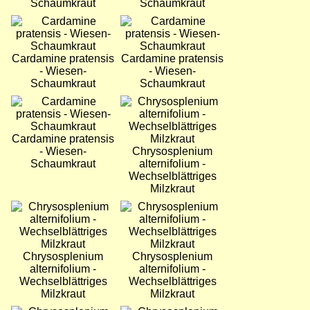
Schaumkraut
Schaumkraut
Bild
Bild
Cardamine pratensis
Cardamine pratensis
- Wiesen-
- Wiesen-
Schaumkraut
Schaumkraut
Bild
Bild
Cardamine pratensis
- Wiesen-
Chrysosplenium
Schaumkraut
alternifolium -
Wechselblättriges
Milzkraut
Bild
Bild
Chrysosplenium
Chrysosplenium
alternifolium -
alternifolium -
Wechselblättriges
Wechselblättriges
Milzkraut
Milzkraut