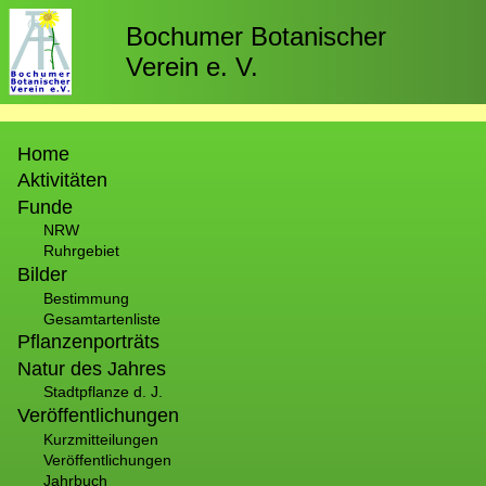
Direkt
zum
Bochumer Botanischer
Inhalt
Verein e. V.
Hauptnavigation
Home
Aktivitäten
Funde
NRW
Ruhrgebiet
Bilder
Bestimmung
Gesamtartenliste
Pflanzenporträts
Natur des Jahres
Stadtpflanze d. J.
Veröffentlichungen
Kurzmitteilungen
Veröffentlichungen
Jahrbuch