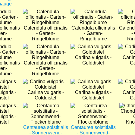
nauge
Bild
Bild
Bild
fficinalis
Calendula officinalis
Calendula officinalis
Calendu
ten-
- Garten-
- Garten-
-
blume
Ringelblume
Ringelblume
Rin
Bild
Bild
Bild
Carlina vulgaris -
Carlin
fficinalis
Calendula officinalis
Golddistel
Go
ten-
- Garten-
blume
Ringelblume
Bild
Bild
Bild
lgaris -
Carlina vulgaris -
Carlina vulgaris -
Carlin
istel
Golddistel
Golddistel
Go
Bild
Bild
Bild
Chondr
lgaris -
istel
Knor
Centaurea solstitialis
Centaurea solstitialis
- Sonnenwend-
- Sonnenwend-