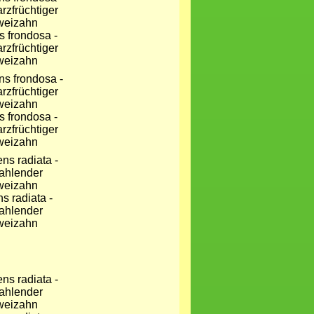
s frondosa -
rzfrüchtiger
weizahn
s frondosa -
rzfrüchtiger
weizahn
s radiata -
rahlender
weizahn