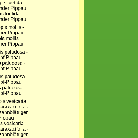
s foetida -
nder Pippau
is mollis -
her Pippau
s paludosa -
pf-Pippau
s paludosa -
pf-Pippau
s vesicaria
araxacifolia -
ahnblätriger