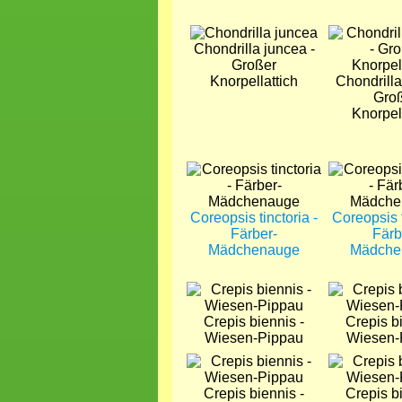
Bild
Bild
Chondrilla juncea -
Großer
Knorpellattich
Chondrilla
Gro
Knorpell
Bild
Bild
Coreopsis tinctoria -
Coreopsis t
Färber-
Färb
Mädchenauge
Mädche
Bild
Bild
Crepis biennis -
Crepis bi
Wiesen-Pippau
Wiesen-
Bild
Bild
Crepis biennis -
Crepis bi