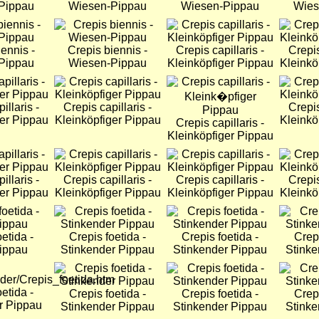
Pippau
Wiesen-Pippau
Wiesen-Pippau
Wies
Bild
Bild
Bild
ennis -
Crepis biennis -
Crepis capillaris -
Crepis
Pippau
Wiesen-Pippau
Kleinköpfiger Pippau
Kleinkö
Bild
Bild
Bild
illaris -
Crepis capillaris -
Crepis
ger Pippau
Kleinköpfiger Pippau
Kleinkö
Crepis capillaris -
Kleinköpfiger Pippau
Bild
Bild
Bild
illaris -
Crepis capillaris -
Crepis capillaris -
Crepis
ger Pippau
Kleinköpfiger Pippau
Kleinköpfiger Pippau
Kleinkö
Bild
Bild
Bild
etida -
Crepis foetida -
Crepis foetida -
Crepi
Pippau
Stinkender Pippau
Stinkender Pippau
Stinke
Bild
Bild
Bild
etida -
Crepis foetida -
Crepis foetida -
Crepi
r Pippau
Stinkender Pippau
Stinkender Pippau
Stinke