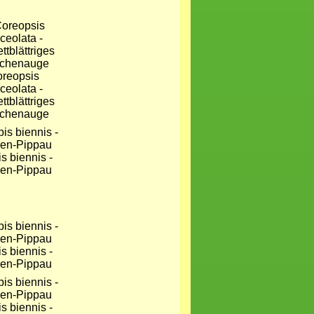
reopsis
ceolata -
ttblättriges
chenauge
s biennis -
en-Pippau
s biennis -
en-Pippau
s biennis -