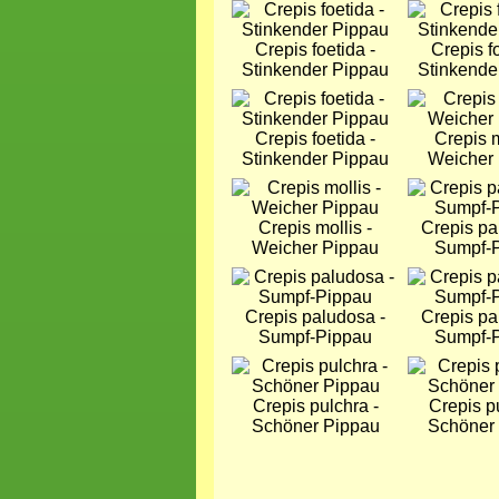
Bild
Bild
Crepis foetida -
Crepis fo
Stinkender Pippau
Stinkende
Bild
Bild
Crepis foetida -
Crepis m
Stinkender Pippau
Weicher
Bild
Bild
Crepis mollis -
Crepis pa
Weicher Pippau
Sumpf-
Bild
Bild
Crepis paludosa -
Crepis pa
Sumpf-Pippau
Sumpf-
Bild
Bild
Crepis pulchra -
Crepis p
Schöner Pippau
Schöner