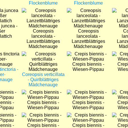
Flockenblume
Flockenblume
Bild
Bild
Bild
 juncea -
ßer
Coreopsis
Coreopsis
Co
attich
lanceolata -
lanceolata -
lan
Lanzettblättriges
Lanzettblättriges
Lanze
Mädchenauge
Mädchenauge
Mäd
Bild
Bild
Bild
Crepis biennis -
Crepi
inctoria -
Wiesen-Pippau
Wies
er-
Coreopsis verticillata
nauge
- Quirlblättriges
Mädchenauge
Bild
Bild
Bild
ennis -
Crepis biennis -
Crepis biennis -
Crepi
Pippau
Wiesen-Pippau
Wiesen-Pippau
Wies
Bild
Bild
Bild
ennis -
Crepis biennis -
Crepis biennis -
Crepi