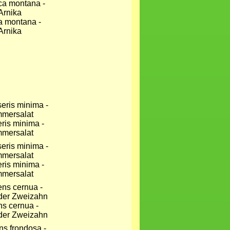
a montana -
Arnika
ris minima -
mersalat
ris minima -
mersalat
ns cernua -
der Zweizahn