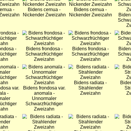
ernua -
Bidens cernua -
Bidens cernua -
 Zweizahn
Nickender Zweizahn
Nickender Zweizahn
Biden
Schwa
Z
Bild
Bild
Bild
ondosa -
Bidens frondosa -
Bidens frondosa -
Biden
üchtiger
Schwarzfrüchtiger
Schwarzfrüchtiger
Schwa
zahn
Zweizahn
Zweizahn
Z
Bild
Bild
Bild
Bidens radiata -
Biden
ndosa var.
Bidens frondosa var.
Strahlender
St
la -
anomala -
Zweizahn
Z
maler
Unnormaler
üchtiger
Schwarzfrüchtiger
zahn
Zweizahn
Bild
Bild
Bild