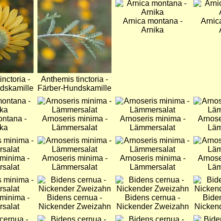
Bild
Bild
Bild
Arnica montana -
Arnic
Arnika
nctoria -
Anthemis tinctoria -
dskamille
Färber-Hundskamille
Bild
Bild
Bild
ontana -
Arnoseris minima -
Arnoseris minima -
Arnose
ika
Lämmersalat
Lämmersalat
Läm
Bild
Bild
Bild
 minima -
Arnoseris minima -
Arnoseris minima -
Arnose
salat
Lämmersalat
Lämmersalat
Läm
Bild
Bild
Bild
 minima -
Bidens cernua -
Bidens cernua -
Bide
salat
Nickender Zweizahn
Nickender Zweizahn
Nicken
Bild
Bild
Bild