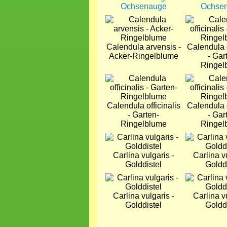
Ochsenauge
Ochse
Bild
Bild
Calendula arvensis -
Calendula o
Acker-Ringelblume
- Gar
Ringel
Bild
Bild
Calendula officinalis
Calendula o
- Garten-
- Gar
Ringelblume
Ringel
Bild
Bild
Carlina vulgaris -
Carlina vu
Golddistel
Goldd
Bild
Bild
Carlina vulgaris -
Carlina vu
Golddistel
Goldd