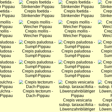
Bild
Bild
Bild
etida -
Crepis foetida -
Crepis foetida -
Crepi
r Pippau
Stinkender Pippau
Stinkender Pippau
Stinke
Bild
Bild
Bild
ollis -
Crepis mollis -
Crepis mollis -
Crep
 Pippau
Weicher Pippau
Weicher Pippau
Weic
Bild
Bild
Bild
ludosa -
Crepis paludosa -
Crepis paludosa -
Crepi
Pippau
Sumpf-Pippau
Sumpf-Pippau
Sum
Bild
Bild
Bild
ludosa -
Crepis paludosa -
Crepis paludosa -
Crepi
Pippau
Sumpf-Pippau
Sumpf-Pippau
Sum
Bild
Bild
Bild
ulchra -
Crepis tectorum -
 Pippau
Dach-Pippau
Crepis vesicaria
Crepi
subsp. taraxacifolia -
subsp. t
Löwenzahnblätriger
Löwenz