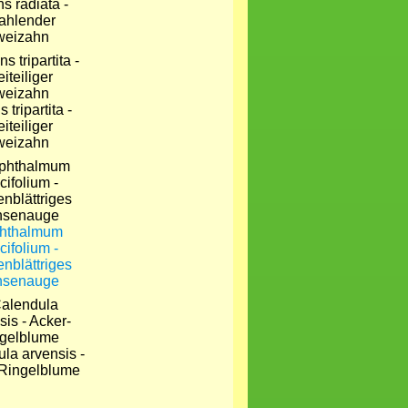
s radiata -
rahlender
weizahn
 tripartita -
iteiliger
weizahn
hthalmum
cifolium -
nblättriges
hsenauge
la arvensis -
Ringelblume