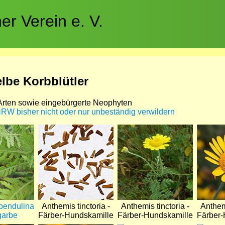
r Verein e. V.
lbe Korbblütler
rten sowie eingebürgerte Neophyten
 NRW bisher nicht oder nur unbeständig verwildern
Bild
Bild
Bild
ipendulina
Anthemis tinctoria -
Anthemis tinctoria -
Anthemi
garbe
Färber-Hundskamille
Färber-Hundskamille
Färber-