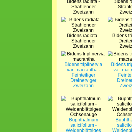
Bidens radiata -
Bidens ra
Strahlender
Strahl
Zweizahn
Zwei
Bild
Bild
Bidens radiata -
Bidens tri
Strahlender
Dreitei
Zweizahn
Zwei
Bild
Bild
Bidens triplinervia
Bidens tri
var. macrantha -
var. mac
Feinteiliger
Feintei
Dreinerviger
Dreine
Zweizahn
Zwei
Bild
Bild
Buphthalmum
Buphth
salicifolium -
salicifo
Weidenblättriges
Weidenbl