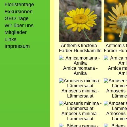
Bild
Bild
Floristentage
Exkursionen
GEO-Tage
Wir über uns
Mitglieder
Links
Anthemis tinctoria -
Anthemis ti
Impressum
Färber-Hundskamille
Färber-Hun
Bild
Bild
Arnica montana -
Arnica m
Arnika
Arn
Bild
Bild
Arnoseris minima -
Arnoseris
Lämmersalat
Lämmer
Bild
Bild
Arnoseris minima -
Arnoseris
Lämmersalat
Lämmer
Bild
Bild