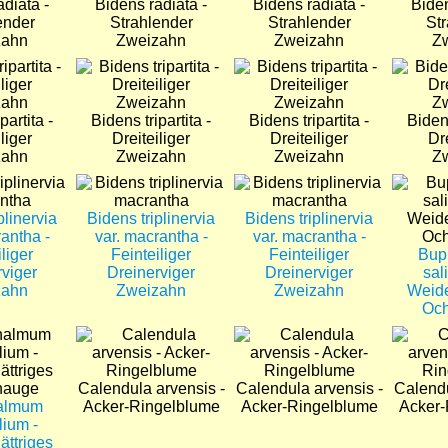
diata -
Bidens radiata -
Bidens radiata -
Biden
ender
Strahlender
Strahlender
St
zahn
Zweizahn
Zweizahn
Z
Bild
Bild
Bild
partita -
Bidens tripartita -
Bidens tripartita -
Bidens
liger
Dreiteiliger
Dreiteiliger
Dre
zahn
Zweizahn
Zweizahn
Z
Bild
Bild
Bild
plinervia
Bidens triplinervia
Bidens triplinervia
rantha -
var. macrantha -
var. macrantha -
liger
Feinteiliger
Feinteiliger
Bup
rviger
Dreinerviger
Dreinerviger
sali
zahn
Zweizahn
Zweizahn
Weide
Oc
Bild
Bild
Bild
Calendula arvensis -
Calendula arvensis -
Calendu
almum
Acker-Ringelblume
Acker-Ringelblume
Acker-
lium -
ättriges