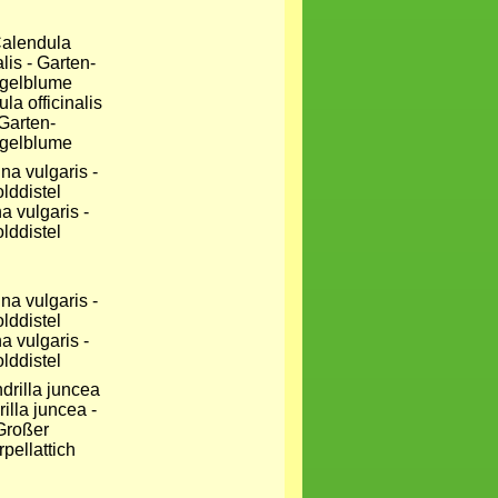
la officinalis
 Garten-
gelblume
a vulgaris -
lddistel
a vulgaris -
lddistel
illa juncea -
Großer
pellattich