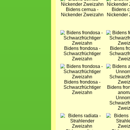
Bidens cernua -
Bidens c
Nickender Zweizahn
Nickender
Bild
Bild
Bidens frondosa -
Bidens fr
Schwarzfrüchtiger
Schwarzfr
Zweizahn
Zwei
Bild
Bild
Bidens frondosa -
Schwarzfrüchtiger
Bidens fro
Zweizahn
anoma
Unnor
Schwarzfr
Zwei
Bild
Bild