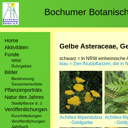
Direkt
zum
Bochumer Botanische
Inhalt
Hauptnavigation
Home
Gelbe Asteraceae, Ge
Aktivitäten
Funde
schwarz = In NRW einheimische A
NRW
blau = Zier-/Nutzpflanzen, die in
Ruhrgebiet
Bilder
Bild
Bild
Bestimmung
Gesamtartenliste
Pflanzenporträts
Natur des Jahres
Stadtpflanze d. J.
Veröffentlichungen
Kurzmitteilungen
Achillea filipendulina
Achillea fil
Veröffentlichungen
- Goldgarbe
- Gold
Jahrbuch