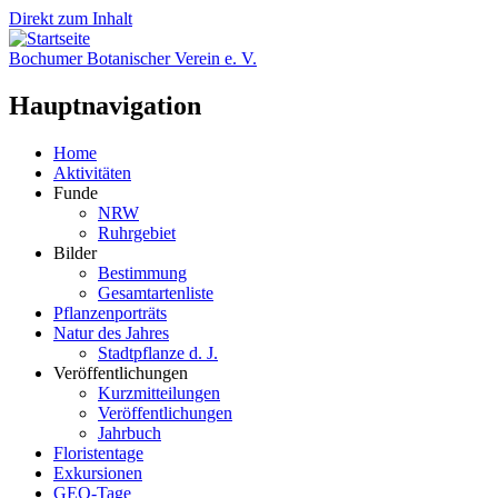
Direkt zum Inhalt
Bochumer Botanischer Verein e. V.
Hauptnavigation
Home
Aktivitäten
Funde
NRW
Ruhrgebiet
Bilder
Bestimmung
Gesamtartenliste
Pflanzenporträts
Natur des Jahres
Stadtpflanze d. J.
Veröffentlichungen
Kurzmitteilungen
Veröffentlichungen
Jahrbuch
Floristentage
Exkursionen
GEO-Tage