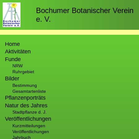
Direkt
zum
Bochumer Botanischer Verein
Inhalt
e. V.
Hauptnavigation
Home
Aktivitäten
Funde
NRW
Ruhrgebiet
Bilder
Bestimmung
Gesamtartenliste
Pflanzenporträts
Natur des Jahres
Stadtpflanze d. J.
Veröffentlichungen
Kurzmitteilungen
Veröffentlichungen
Jahrbuch