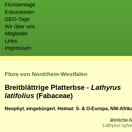
Floristentage
Exkursionen
GEO-Tage
Wir über uns
Mitglieder
Links
Impressum
Flora von Nordrhein-Westfalen
Breitblättrige Platterbse -
Lathyrus
latifolius
(Fabaceae)
Neophyt, eingebürgert. Heimat: S- & O-Europa, NW-Afrika
ähnliche A
Lathyrus sylve