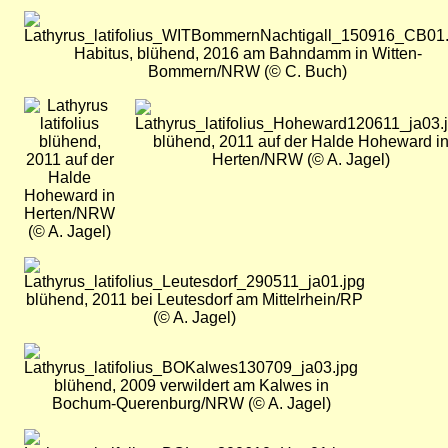
Bild
Habitus, blühend, 2016 am Bahndamm in Witten-
Bommern/NRW (© C. Buch)
Bild
Bild
blühend,
blühend, 2011 auf der Halde Hoheward i
2011 auf der
Herten/NRW (© A. Jagel)
Halde
Hoheward in
Herten/NRW
(© A. Jagel)
Bild
blühend, 2011 bei Leutesdorf am Mittelrhein/RP
(© A. Jagel)
Bild
blühend, 2009 verwildert am Kalwes in
Bochum-Querenburg/NRW (© A. Jagel)
Bild