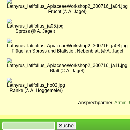
Bild
Frucht (© A. Jagel)
Bild
Spross (© A. Jagel)
Bild
Flügel an Spross und Blattstiel, Nebenblatt (© A. Jagel
Bild
Blatt (© A. Jagel)
Bild
Ranke (© A. Höggemeier)
Ansprechpartner:
Armin 
Suche