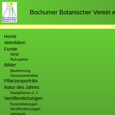
Direkt
zum
Bochumer Botanischer Verein e
Inhalt
Hauptnavigation
Home
Aktivitäten
Funde
NRW
Ruhrgebiet
Bilder
Bestimmung
Gesamtartenliste
Pflanzenporträts
Natur des Jahres
Stadtpflanze d. J.
Veröffentlichungen
Kurzmitteilungen
Veröffentlichungen
Jahrbuch