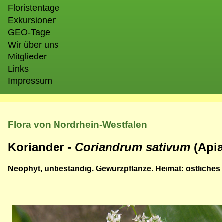
Floristentage
Exkursionen
GEO-Tage
Wir über uns
Mitglieder
Links
Impressum
Flora von Nordrhein-Westfalen
Koriander -
Coriandrum sativum
(Api
Neophyt, unbeständig. Gewürzpflanze. Heimat: östliches 
Bild