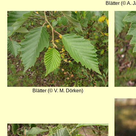
Blätter (© A. J
Bild
Bild
Blätter (© V. M. Dörken)
Bild
Bild