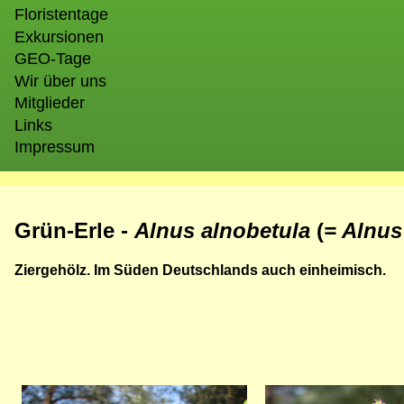
Floristentage
Exkursionen
GEO-Tage
Wir über uns
Mitglieder
Links
Impressum
Grün-Erle -
Alnus alnobetula
(
= Alnus
Ziergehölz. Im Süden Deutschlands auch einheimisch.
Bild
Bild