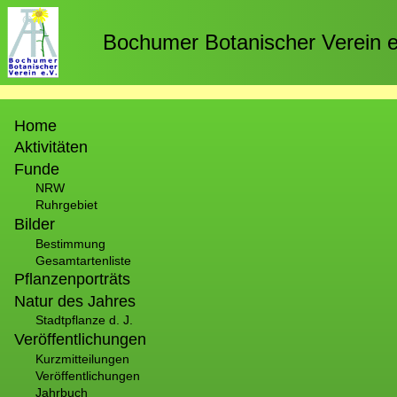
Direkt
zum
Bochumer Botanischer Verein e
Inhalt
Hauptnavigation
Home
Aktivitäten
Funde
NRW
Ruhrgebiet
Bilder
Bestimmung
Gesamtartenliste
Pflanzenporträts
Natur des Jahres
Stadtpflanze d. J.
Veröffentlichungen
Kurzmitteilungen
Veröffentlichungen
Jahrbuch