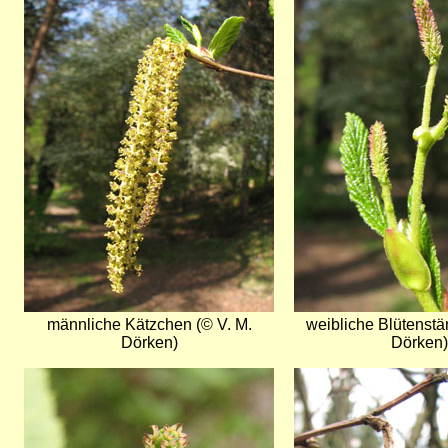
männliche Kätzchen (© V. M.
weibliche Blütenstä
Dörken)
Dörken)
Bild
Bild