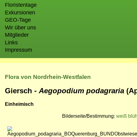
Floristentage
Exkursionen
GEO-Tage
Wir über uns
Mitglieder
Links
Impressum
Flora von Nordrhein-Westfalen
Giersch -
Aegopodium podagraria
(A
Einheimisch
Bilderseite/Bestimmung:
weiß blü
Bild