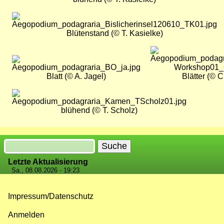
Bild
Blütenstand (© T. Kasielke)
Bild
Bild
Blatt (© A. Jagel)
Blätter (© C
Bild
blühend (© T. Scholz)
Suche
Letzte Aktualisierung
Sa., 08.08.2026 - 19:23
Impressum/Datenschutz
Fußzeilenmenü
Anmelden