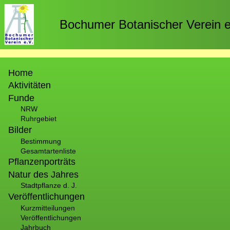
Direkt
zum
Bochumer Botanischer Verein e
Inhalt
Hauptnavigation
Home
Aktivitäten
Funde
NRW
Ruhrgebiet
Bilder
Bestimmung
Gesamtartenliste
Pflanzenporträts
Natur des Jahres
Stadtpflanze d. J.
Veröffentlichungen
Kurzmitteilungen
Veröffentlichungen
Jahrbuch