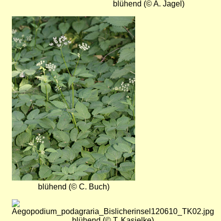
blühend (© A. Jagel)
Bild
blühend (© C. Buch)
Bild
blühend (© T. Kasielke)