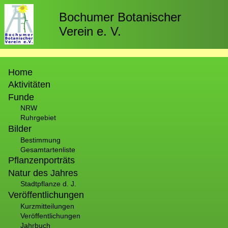
Direkt
zum
Bochumer Botanischer
Inhalt
Verein e. V.
Hauptnavigation
Home
Aktivitäten
Funde
NRW
Ruhrgebiet
Bilder
Bestimmung
Gesamtartenliste
Pflanzenporträts
Natur des Jahres
Stadtpflanze d. J.
Veröffentlichungen
Kurzmitteilungen
Veröffentlichungen
Jahrbuch