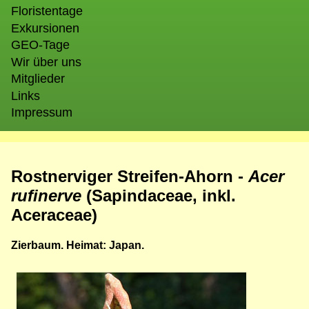
Floristentage
Exkursionen
GEO-Tage
Wir über uns
Mitglieder
Links
Impressum
Rostnerviger Streifen-Ahorn -
Acer
rufinerve
(Sapindaceae, inkl.
Aceraceae)
Zierbaum. Heimat: Japan.
Bild