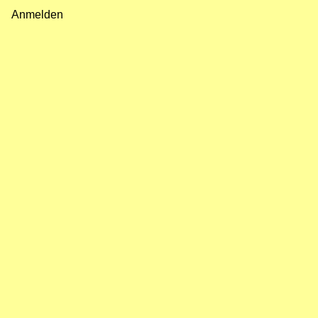
Fußzeilenmenü
Anmelden
Benutzermenü