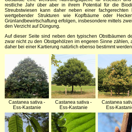
restliche Jahr über aber in ihrem Potential für die Biod
Streubstwiesen kann daher neben einer fachgerechten 
wertgebender Strukturen wie Kopfbäume oder Hecke
Grünlandbewirtschaftung erfolgen, insbesondere mittels zw
den Verzicht auf Düngung.
Auf dieser Seite sind neben den typischen Obstbäumen der
zwar nicht zu den Obstgehölzen im engeren Sinne zählen, 
daher bei einer Kartierung natürlich ebenso bestimmt werde
Bild
Bild
Bild
Castanea sativa -
Castanea sativa -
Castanea sativ
Ess-Kastanie
Ess-Kastanie
Ess-Kastani
Bild
Bild
Bild