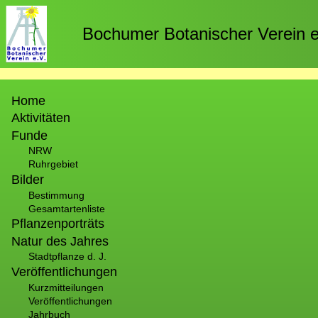
Direkt
zum
Bochumer Botanischer Verein e
Inhalt
Hauptnavigation
Home
Aktivitäten
Funde
NRW
Ruhrgebiet
Bilder
Bestimmung
Gesamtartenliste
Pflanzenporträts
Natur des Jahres
Stadtpflanze d. J.
Veröffentlichungen
Kurzmitteilungen
Veröffentlichungen
Jahrbuch