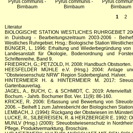
Pyrus communis -
Pyrus communis -
Pyrus communi
Birnbaum
Birnbaum
Birnbaum
Aktuell
1
Sei
2
Seite
Seitennummerierung
Literatur
BIOLOGISCHE STATION WESTLICHES RUHRGEBIET 2006: E
in Duisburg - Bearbeitungszeitraum 2003-2006 - Beihef
Westliches Ruhrgebiet. Hrsg.: Biologische Station Westliche
BÜNGER, L. 1996: Erhaltung und Wiederbegründung von St
Landesanstalt für Ökologie, Bodenordnung und Fors
Schriftenreihe, Band 9.
FRIEDRICH, G.; PETZOLD, H. 2008: Handbuch Obstsorten. 300 
HEESFELDER MÜHLE e.V. (Hrsg.) 2004: Anlage und P
"Obstwiesenschutz NRW" Region Süderbergland. Halver.
HINTERMEIER H. & HINTERMEIER M. 2017: Streuobs
Gartenbauverlag.
JAGEL, A., BUCH, C. & SCHMIDT, C. 2019
: Artenvielfa
Bochum. - Jahrb. Bochumer Bot. Ver. 11(9): 86-160.
KRICKE, R. 2006: Erfassung und Bewertung von Streuobst
2006. – Beiheft 1 zum Jahresbericht der Biologischen Statio
LEMBACH, J. (1994): Rückgang der Obstwiesen im Münsterla
LUCKE, R., SILBEREISEN, R. & HERZBERGER E. 1992: Obst
MUNLV (Hrsg.) (2009): Streuobstwiesenschutz in Nordrhei
Pflege, Produktvermarktung. Broschüre.