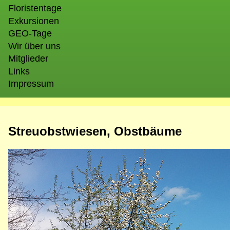
Floristentage
Exkursionen
GEO-Tage
Wir über uns
Mitglieder
Links
Impressum
Streuobstwiesen, Obstbäume
Bild