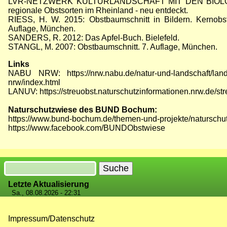
LVR-NETZWERK KULTURLANDSCHAFT MIT DEN BIOLOGI
regionale Obstsorten im Rheinland - neu entdeckt.
RIESS, H. W. 2015: Obstbaumschnitt in Bildern. Kernobst
Auflage, München.
SANDERS, R. 2012: Das Apfel-Buch. Bielefeld.
STANGL, M. 2007: Obstbaumschnitt. 7. Auflage, München.
Links
NABU NRW:
https://nrw.nabu.de/natur-und-landschaft/la
nrw/index.html
LANUV:
https://streuobst.naturschutzinformationen.nrw.de/st
Naturschutzwiese des BUND Bochum:
https://www.bund-bochum.de/themen-und-projekte/naturschu
https://www.facebook.com/BUNDObstwiese
Suche
Letzte Aktualisierung
Sa., 08.08.2026 - 22:31
Impressum/Datenschutz