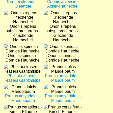
Nerium oleander -
Ononis arvensis -
Oleander
Acker-Hauhechel
Bild
Bild
Ononis repens
Ononis repens
subsp. procurrens -
subsp. procurrens -
Kriechende
Kriechende
Hauhechel
Hauhechel
Bild
Bild
Ononis spinosa -
Ononis spinosa -
Dornige Hauhechel
Dornige Hauhechel
Bild
Bild
Photinia ×fraseri -
Prunus amygdalus -
Frasers Glanzmispel
Mandelbaum
Bild
Bild
Prunus amygdalus -
Prunus amygdalus -
Mandelbaum
Mandelbaum
Bild
Bild