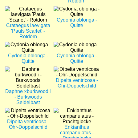
Rotdorn
Bild
Bild
Cydonia oblonga -
Crataegus laevigata
Quitte
'Pauls Scarlet' -
Rotdorn
Bild
Bild
Cydonia oblonga -
Cydonia oblonga -
Quitte
Quitte
Bild
Bild
Dipelta ventricosa -
Ohr-Doppelschild
Daphne ×burkwoodii
- Burkwoods
Seidelbast
Bild
Bild
Dipelta ventricosa -
Ohr-Doppelschild
Enkianthus
campanulatus -