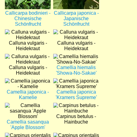
Callicarpa bodinieri -
Callicarpa japonica -
Chinesische
Japanische
Schönfrucht
Schönfrucht
Bild
Bild
Calluna vulgaris -
Calluna vulgaris -
Heidekraut
Heidekraut
Bild
Bild
Calluna vulgaris -
Camellia hiemalis
Heidekraut
'Showa-No-Sakae'
Bild
Bild
Camellia japonica -
Camellia japonica
Kamelie
'Kramers Supreme'
Bild
Bild
Carpinus betulus -
Camellia sasanqua
Hainbuche
'Apple Blossom'
Bild
Bild