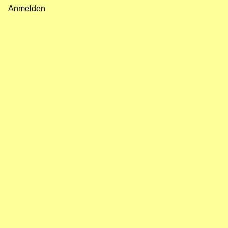
Fußzeilenmenü
Anmelden
Benutzermenü