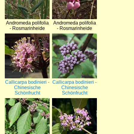
Andromeda polifolia
Andromeda polifolia
- Rosmarinheide
- Rosmarinheide
Bild
Bild
Callicarpa bodinieri -
Callicarpa bodinieri -
Chinesische
Chinesische
Schönfrucht
Schönfrucht
Bild
Bild