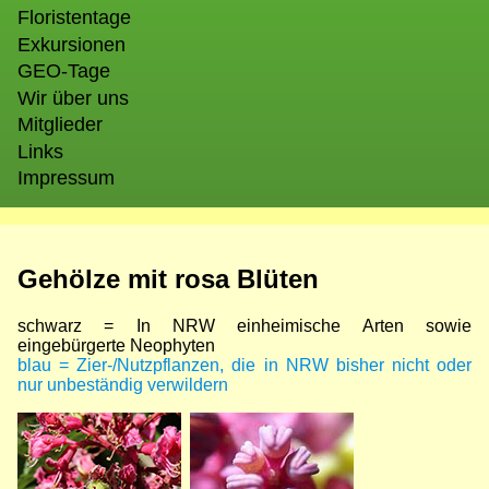
Floristentage
Exkursionen
GEO-Tage
Wir über uns
Mitglieder
Links
Impressum
Gehölze mit rosa Blüten
schwarz = In NRW einheimische Arten sowie
eingebürgerte Neophyten
blau = Zier-/Nutzpflanzen, die in NRW bisher nicht oder
nur unbeständig verwildern
Bild
Bild