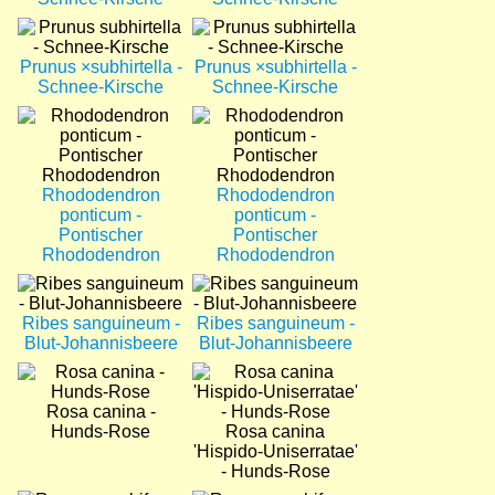
Bild
Bild
Prunus ×subhirtella -
Prunus ×subhirtella -
Schnee-Kirsche
Schnee-Kirsche
Bild
Bild
Rhododendron
Rhododendron
ponticum -
ponticum -
Pontischer
Pontischer
Rhododendron
Rhododendron
Bild
Bild
Ribes sanguineum -
Ribes sanguineum -
Blut-Johannisbeere
Blut-Johannisbeere
Bild
Bild
Rosa canina -
Hunds-Rose
Rosa canina
'Hispido-Uniserratae'
- Hunds-Rose