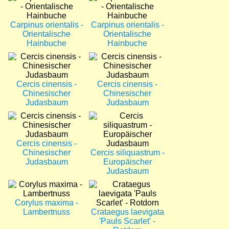
Carpinus orientalis -
Carpinus orientalis -
Orientalische
Orientalische
Hainbuche
Hainbuche
Bild
Bild
Cercis cinensis -
Cercis cinensis -
Chinesischer
Chinesischer
Judasbaum
Judasbaum
Bild
Bild
Cercis cinensis -
Chinesischer
Cercis siliquastrum -
Judasbaum
Europäischer
Judasbaum
Bild
Bild
Corylus maxima -
Lambertnuss
Crataegus laevigata
'Pauls Scarlet' -