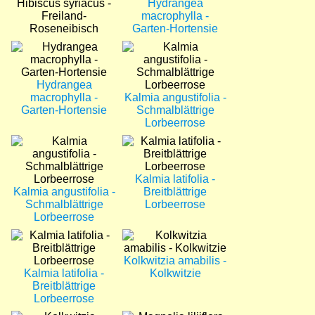
Hibiscus syriacus -
Hydrangea
Freiland-
macrophylla -
Roseneibisch
Garten-Hortensie
Bild
Bild
Hydrangea
macrophylla -
Kalmia angustifolia -
Garten-Hortensie
Schmalblättrige
Lorbeerrose
Bild
Bild
Kalmia latifolia -
Kalmia angustifolia -
Breitblättrige
Schmalblättrige
Lorbeerrose
Lorbeerrose
Bild
Bild
Kolkwitzia amabilis -
Kalmia latifolia -
Kolkwitzie
Breitblättrige
Lorbeerrose