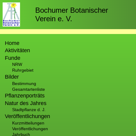
Direkt
zum
Bochumer Botanischer
Inhalt
Verein e. V.
Hauptnavigation
Home
Aktivitäten
Funde
NRW
Ruhrgebiet
Bilder
Bestimmung
Gesamtartenliste
Pflanzenporträts
Natur des Jahres
Stadtpflanze d. J.
Veröffentlichungen
Kurzmitteilungen
Veröffentlichungen
Jahrbuch