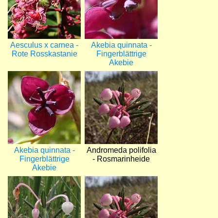
Aesculus x carnea -
Akebia quinnata -
Rote Rosskastanie
Fingerblättrige
Akebie
Bild
Bild
Akebia quinnata -
Andromeda polifolia
Fingerblättrige
- Rosmarinheide
Akebie
Bild
Bild