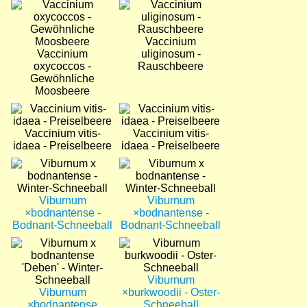
Bild
Bild
Vaccinium
Vaccinium
uliginosum -
oxycoccos -
Rauschbeere
Gewöhnliche
Moosbeere
Bild
Bild
Vaccinium vitis-
Vaccinium vitis-
idaea - Preiselbeere
idaea - Preiselbeere
Bild
Bild
Viburnum
Viburnum
×bodnantense -
×bodnantense -
Bodnant-Schneeball
Bodnant-Schneeball
Bild
Bild
Viburnum
Viburnum
×burkwoodii - Oster-
×bodnantense
Schneeball