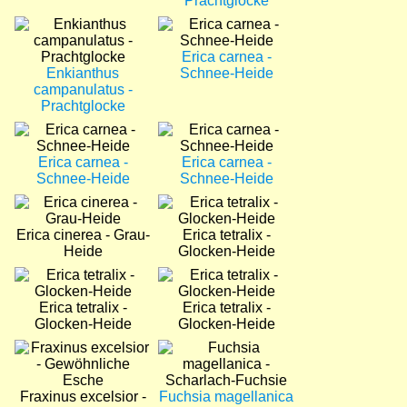
Prachtglocke
Bild
Bild
Erica carnea -
Enkianthus
Schnee-Heide
campanulatus -
Prachtglocke
Bild
Bild
Erica carnea -
Erica carnea -
Schnee-Heide
Schnee-Heide
Bild
Bild
Erica cinerea - Grau-
Erica tetralix -
Heide
Glocken-Heide
Bild
Bild
Erica tetralix -
Erica tetralix -
Glocken-Heide
Glocken-Heide
Bild
Bild
Fraxinus excelsior -
Fuchsia magellanica