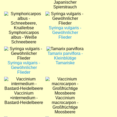
Japanischer
Spierstrauch
Bild
Bild
Syringa vulgaris -
Symphoricarpos
Gewöhnlicher
albus - Weiße
Flieder
Schneebeere
Bild
Bild
Tamarix parviflora -
Kleinblütige
Syringa vulgaris -
Tamariske
Gewöhnlicher
Flieder
Bild
Bild
Vaccinium
×intermedium -
Vaccinium
Bastard-Heidelbeere
macrocarpon -
Großfrüchtige
Moosbeere