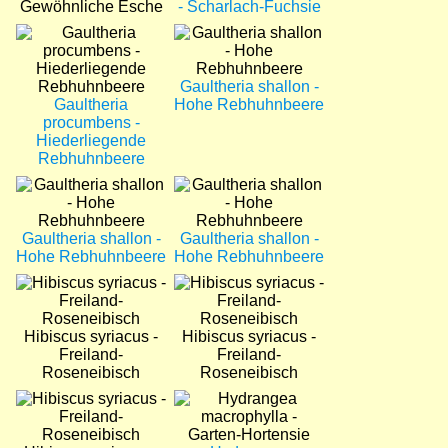
Gewöhnliche Esche
- Scharlach-Fuchsie
Bild
Bild
Gaultheria shallon -
Gaultheria
Hohe Rebhuhnbeere
procumbens -
Hiederliegende
Rebhuhnbeere
Bild
Bild
Gaultheria shallon -
Gaultheria shallon -
Hohe Rebhuhnbeere
Hohe Rebhuhnbeere
Bild
Bild
Hibiscus syriacus -
Hibiscus syriacus -
Freiland-
Freiland-
Roseneibisch
Roseneibisch
Bild
Bild