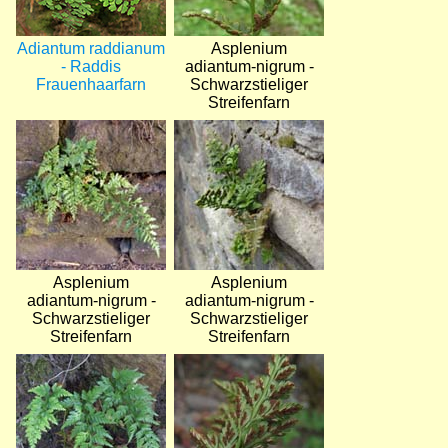
Adiantum raddianum
Asplenium
- Raddis
adiantum-nigrum -
Frauenhaarfarn
Schwarzstieliger
Streifenfarn
Bild
Bild
Asplenium
Asplenium
adiantum-nigrum -
adiantum-nigrum -
Schwarzstieliger
Schwarzstieliger
Streifenfarn
Streifenfarn
Bild
Bild