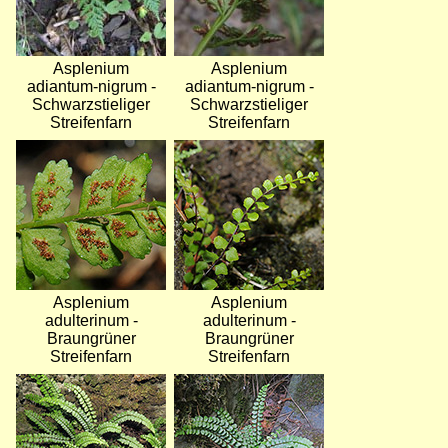
Asplenium
Asplenium
adiantum-nigrum -
adiantum-nigrum -
Schwarzstieliger
Schwarzstieliger
Streifenfarn
Streifenfarn
Bild
Bild
Asplenium
Asplenium
adulterinum -
adulterinum -
Braungrüner
Braungrüner
Streifenfarn
Streifenfarn
Bild
Bild