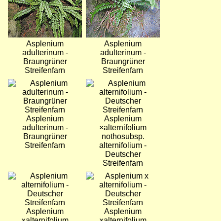
Asplenium
Asplenium
adulterinum -
adulterinum -
Braungrüner
Braungrüner
Streifenfarn
Streifenfarn
Bild
Bild
Asplenium
Asplenium
adulterinum -
×alternifolium
Braungrüner
nothosubsp.
Streifenfarn
alternifolium -
Deutscher
Streifenfarn
Bild
Bild
Asplenium
Asplenium
×alternifolium
×alternifolium