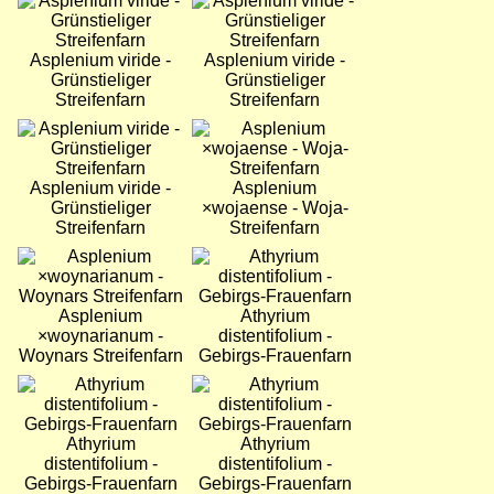
Bild
Bild
Asplenium viride -
Asplenium viride -
Grünstieliger
Grünstieliger
Streifenfarn
Streifenfarn
Bild
Bild
Asplenium viride -
Asplenium
Grünstieliger
×wojaense - Woja-
Streifenfarn
Streifenfarn
Bild
Bild
Asplenium
Athyrium
×woynarianum -
distentifolium -
Woynars Streifenfarn
Gebirgs-Frauenfarn
Bild
Bild
Athyrium
Athyrium
distentifolium -
distentifolium -
Gebirgs-Frauenfarn
Gebirgs-Frauenfarn