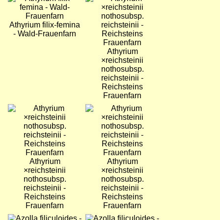
Athyrium filix-femina
- Wald-Frauenfarn
Athyrium
×reichsteinii
nothosubsp.
reichsteinii -
Reichsteins
Frauenfarn
Bild
Bild
Athyrium
Athyrium
×reichsteinii
×reichsteinii
nothosubsp.
nothosubsp.
reichsteinii -
reichsteinii -
Reichsteins
Reichsteins
Frauenfarn
Frauenfarn
Bild
Bild