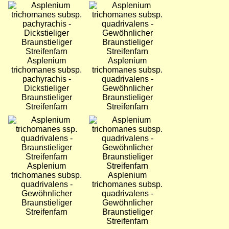
Bild
Bild
Asplenium
Asplenium
trichomanes subsp.
trichomanes subsp.
pachyrachis -
quadrivalens -
Dickstieliger
Gewöhnlicher
Braunstieliger
Braunstieliger
Streifenfarn
Streifenfarn
Bild
Bild
Asplenium
trichomanes subsp.
Asplenium
quadrivalens -
trichomanes subsp.
Gewöhnlicher
quadrivalens -
Braunstieliger
Gewöhnlicher
Streifenfarn
Braunstieliger
Streifenfarn