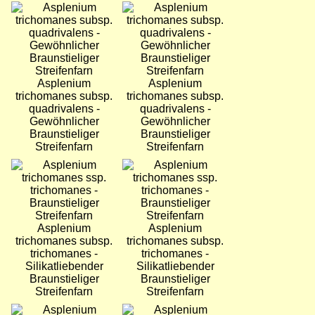
Bild
Bild
Asplenium
Asplenium
trichomanes subsp.
trichomanes subsp.
quadrivalens -
quadrivalens -
Gewöhnlicher
Gewöhnlicher
Braunstieliger
Braunstieliger
Streifenfarn
Streifenfarn
Bild
Bild
Asplenium
Asplenium
trichomanes subsp.
trichomanes subsp.
trichomanes -
trichomanes -
Silikatliebender
Silikatliebender
Braunstieliger
Braunstieliger
Streifenfarn
Streifenfarn
Bild
Bild