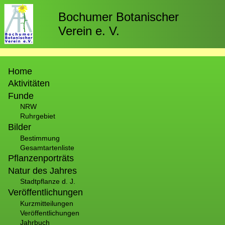
Direkt
zum
Bochumer Botanischer
Inhalt
Verein e. V.
Hauptnavigation
Home
Aktivitäten
Funde
NRW
Ruhrgebiet
Bilder
Bestimmung
Gesamtartenliste
Pflanzenporträts
Natur des Jahres
Stadtpflanze d. J.
Veröffentlichungen
Kurzmitteilungen
Veröffentlichungen
Jahrbuch