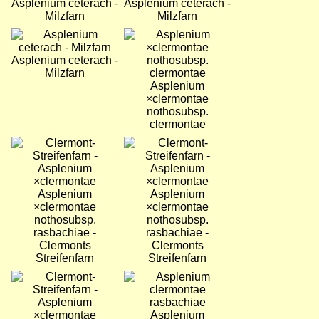
Asplenium ceterach -
Asplenium ceterach -
Milzfarn
Milzfarn
Bild
Bild
Asplenium ceterach -
Milzfarn
Asplenium
×clermontae
nothosubsp.
clermontae
Bild
Bild
Asplenium
Asplenium
×clermontae
×clermontae
nothosubsp.
nothosubsp.
rasbachiae -
rasbachiae -
Clermonts
Clermonts
Streifenfarn
Streifenfarn
Bild
Bild
Asplenium