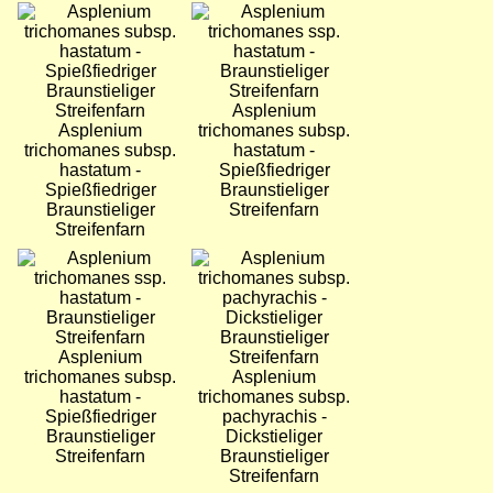
Bild
Bild
Asplenium
Asplenium
trichomanes subsp.
trichomanes subsp.
hastatum -
hastatum -
Spießfiedriger
Spießfiedriger
Braunstieliger
Braunstieliger
Streifenfarn
Streifenfarn
Bild
Bild
Asplenium
trichomanes subsp.
Asplenium
hastatum -
trichomanes subsp.
Spießfiedriger
pachyrachis -
Braunstieliger
Dickstieliger
Streifenfarn
Braunstieliger
Streifenfarn