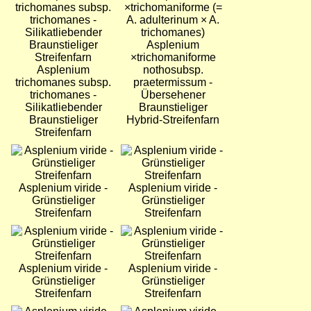
Asplenium
×trichomaniforme
Asplenium
nothosubsp.
trichomanes subsp.
praetermissum -
trichomanes -
Übersehener
Silikatliebender
Braunstieliger
Braunstieliger
Hybrid-Streifenfarn
Streifenfarn
Bild
Bild
Asplenium viride -
Asplenium viride -
Grünstieliger
Grünstieliger
Streifenfarn
Streifenfarn
Bild
Bild
Asplenium viride -
Asplenium viride -
Grünstieliger
Grünstieliger
Streifenfarn
Streifenfarn