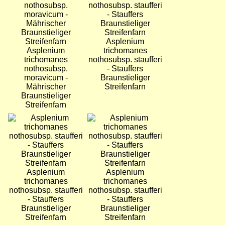
Asplenium
Asplenium
trichomanes
trichomanes
nothosubsp. staufferi
nothosubsp.
- Stauffers
moravicum -
Braunstieliger
Mährischer
Streifenfarn
Braunstieliger
Streifenfarn
Bild
Bild
Asplenium
Asplenium
trichomanes
trichomanes
nothosubsp. staufferi
nothosubsp. staufferi
- Stauffers
- Stauffers
Braunstieliger
Braunstieliger
Streifenfarn
Streifenfarn