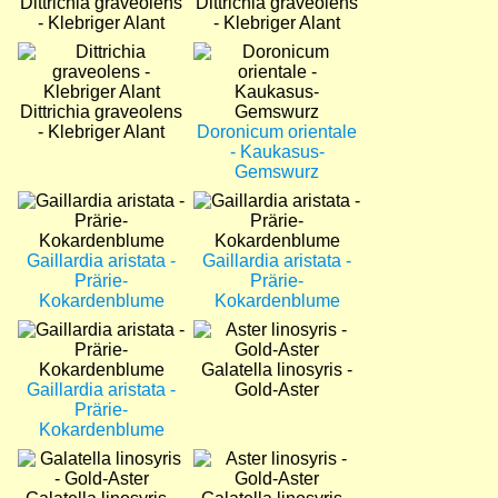
Dittrichia graveolens
Dittrichia graveolens
- Klebriger Alant
- Klebriger Alant
Bild
Bild
Dittrichia graveolens
- Klebriger Alant
Doronicum orientale
- Kaukasus-
Gemswurz
Bild
Bild
Gaillardia aristata -
Gaillardia aristata -
Prärie-
Prärie-
Kokardenblume
Kokardenblume
Bild
Bild
Galatella linosyris -
Gaillardia aristata -
Gold-Aster
Prärie-
Kokardenblume
Bild
Bild