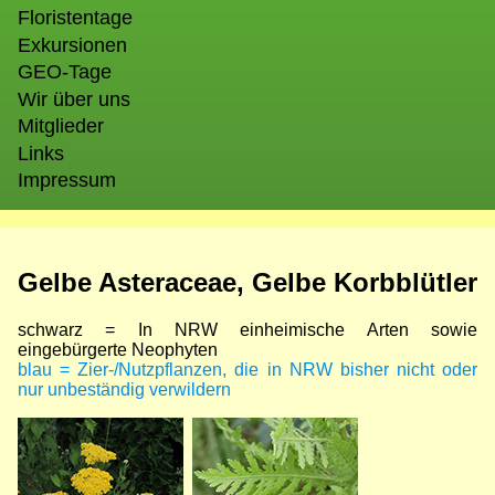
Floristentage
Exkursionen
GEO-Tage
Wir über uns
Mitglieder
Links
Impressum
Gelbe Asteraceae, Gelbe Korbblütler
schwarz = In NRW einheimische Arten sowie
eingebürgerte Neophyten
blau = Zier-/Nutzpflanzen, die in NRW bisher nicht oder
nur unbeständig verwildern
Bild
Bild