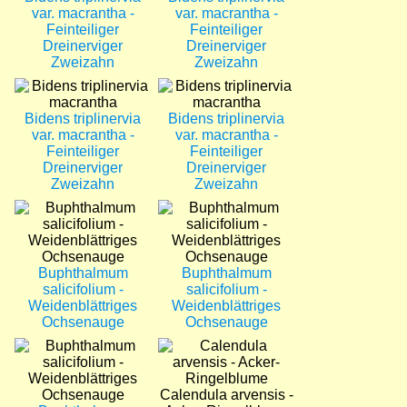
var. macrantha -
var. macrantha -
Feinteiliger
Feinteiliger
Dreinerviger
Dreinerviger
Zweizahn
Zweizahn
Bild
Bild
Bidens triplinervia
Bidens triplinervia
var. macrantha -
var. macrantha -
Feinteiliger
Feinteiliger
Dreinerviger
Dreinerviger
Zweizahn
Zweizahn
Bild
Bild
Buphthalmum
Buphthalmum
salicifolium -
salicifolium -
Weidenblättriges
Weidenblättriges
Ochsenauge
Ochsenauge
Bild
Bild
Calendula arvensis -