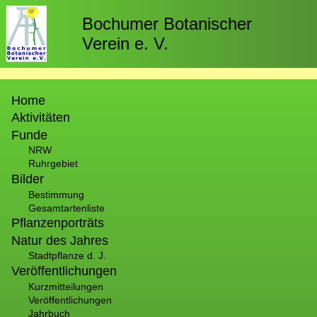
Direkt
zum
Bochumer Botanischer
Inhalt
Verein e. V.
Hauptnavigation
Home
Aktivitäten
Funde
NRW
Ruhrgebiet
Bilder
Bestimmung
Gesamtartenliste
Pflanzenporträts
Natur des Jahres
Stadtpflanze d. J.
Veröffentlichungen
Kurzmitteilungen
Veröffentlichungen
Jahrbuch