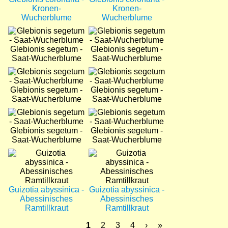
Kronen-
Kronen-
Wucherblume
Wucherblume
Bild
Bild
Glebionis segetum -
Glebionis segetum -
Saat-Wucherblume
Saat-Wucherblume
Bild
Bild
Glebionis segetum -
Glebionis segetum -
Saat-Wucherblume
Saat-Wucherblume
Bild
Bild
Glebionis segetum -
Glebionis segetum -
Saat-Wucherblume
Saat-Wucherblume
Bild
Bild
Guizotia abyssinica -
Guizotia abyssinica -
Abessinisches
Abessinisches
Ramtillkraut
Ramtillkraut
Aktuelle
1
Seite
2
Seite
3
Seite
4
Nächste
›
Letzte
»