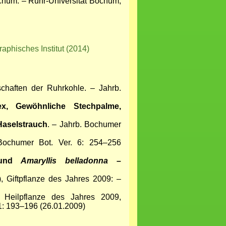
chum. – Ruhr-Universität Bochum,
phisches Institut (2014)
chaften der Ruhrkohle. – Jahrb.
ex, Gewöhnliche Stechpalme,
Haselstrauch
. – Jahrb. Bochumer
Bochumer Bot. Ver. 6: 254–256
s und
Amaryllis belladonna
–
), Giftpflanze des Jahres 2009: –
, Heilpflanze des Jahres 2009,
 1: 193–196 (26.01.2009)