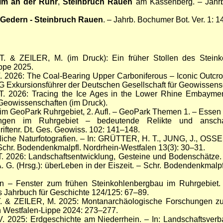
im an der Ruhr
,
Steinbruch Rauen
am Kassenberg. – Jahrb
-Gedern - Steinbruch Rauen
. – Jahrb. Bochumer Bot. Ver. 1: 
 & ZEILER, M. (im Druck): Ein früher Stollen des Steink
ippe 2025.
026: The Coal-Bearing Upper Carboniferous – Iconic Outcrop
 Exkursionsführer der Deutschen Gesellschaft für Geowissens
 2026: Tracing the Ice Ages in the Lower Rhine Embaymen
 Geowissenschaften (im Druck).
 im GeoPark Ruhrgebiet, 2. Aufl. – GeoPark Themen 1. – Essen 
gen im Ruhrgebiet – bedeutende Relikte und anscha
iftenr. Dt. Ges. Geowiss. 102: 141–148.
liche Naturfotografien. – In: GRÜTTER, H. T., JUNG, J., OSSE
 Schr. Bodendenkmalpfl. Nordrhein-Westfalen 13(3): 30–31.
2026: Landschaftsentwicklung, Gesteine und Bodenschätze. 
. (Hrsg.): überLeben in der Eiszeit. – Schr. Bodendenkmalpfl
 – Fenster zum frühen Steinkohlenbergbau im Ruhrgebiet. 
s Jahrbuch für Geschichte 124/125: 67–89.
 & ZEILER, M. 2025: Montanarchäologische Forschungen zu
n Westfalen-Lippe 2024: 273–277.
2025: Erdgeschichte am Niederrhein. – In: Landschaftsverba