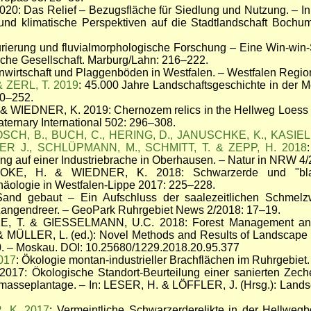
20: Das Relief – Bezugsfläche für Siedlung und Nutzung. – I
 und klimatische Perspektiven auf die Stadtlandschaft Bochu
ierung und fluvialmorphologische Forschung – Eine Win-win-S
he Gesellschaft. Marburg/Lahn: 216–222.
nwirtschaft und Plaggenböden in Westfalen. – Westfalen Region
& ZERL, T. 2019
: 45.000 Jahre Landschaftsgeschichte in der M
50–252.
& WIEDNER, K. 2019: Chernozem relics in the Hellweg Loess 
ternary International 502: 296–308.
OSCH, B., BUCH, C., HERING, D., JANUSCHKE, K., KASIELK
R J., SCHLÜPMANN, M., SCHMITT, T. & ZEPP, H. 2018
g auf einer Industriebrache in Oberhausen. – Natur in NRW 4/
OKE, H. & WIEDNER, K. 2018: Schwarzerde und "blac
äologie in Westfalen-Lippe 2017: 225–228.
Sand gebaut – Ein Aufschluss der saalezeitlichen Schmel
ngendreer. – GeoPark Ruhrgebiet News 2/2018: 17–19.
 T. & GIESSELMANN, U.C. 2018: Forest Management and A
 MÜLLER, L. (ed.): Novel Methods and Results of Landscape 
50. – Moskau. DOI: 10.25680/1229.2018.20.95.377
017
: Ökologie montan-industrieller Brachflächen im Ruhrgebiet.
017: Ökologische Standort-Beurteilung einer sanierten Zech
masseplantage. – In: LESER, H. & LÖFFLER, J. (Hrsg.): Landscha
, K. 2017
: Vermeintliche Schwarzerderelikte in der Hellwegb