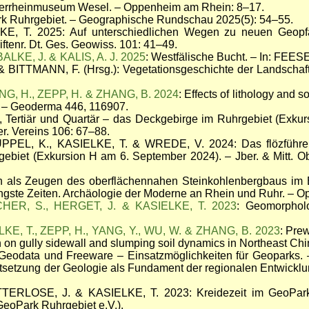
errheinmuseum Wesel. – Oppenheim am Rhein: 8–17.
k Ruhrgebiet. – Geographische Rundschau 2025(5): 54–55.
, T. 2025: Auf unterschiedlichen Wegen zu neuen Geopf
ftenr. Dt. Ges. Geowiss. 101: 41–49.
LKE, J. & KALIS, A. J. 2025
: Westfälische Bucht. – In: FEE
BITTMANN, F. (Hrsg.): Vegetationsgeschichte der Landschaft
ANG, H., ZEPP, H. & ZHANG, B. 2024
: Effects of lithology and 
a. – Geoderma 446, 116907.
 Tertiär und Quartär – das Deckgebirge im Ruhrgebiet (Exku
Ver. Vereins
106: 67–88.
L, K., KASIELKE, T. & WREDE, V. 2024: Das flözführen
ebiet (Exkursion H am 6. September 2024). – Jber. & Mitt. O
 als Zeugen des oberflächennahen Steinkohlenbergbaus im 
ngste Zeiten. Archäologie der Moderne an Rhein und Ruhr. – 
ER, S., HERGET, J. & KASIELKE, T. 2023
: Geomorpholo
LKE, T., ZEPP, H., YANG, Y., WU, W. & ZHANG, B. 2023
: Prew
on on gully sidewall and slumping soil dynamics in Northeast C
eodata und Freeware – Einsatzmöglichkeiten für Geoparks. –
tsetzung der Geologie als Fundament der regionalen Entwicklung
TERLOSE, J. & KASIELKE, T. 2023: Kreidezeit im GeoPark 
GeoPark Ruhrgebiet e.V.).