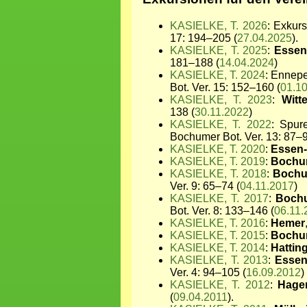
KASIELKE, T. 2026
: Exkur
17: 194–205 (
27.04.2025
).
KASIELKE, T. 2025
:
Essen
181–188 (
14.04.2024
)
KASIELKE, T. 2024
: Ennep
Bot. Ver. 15: 152–160 (
01.1
KASIELKE, T. 2023
:
Witt
138 (
30.11.2022
)
KASIELKE, T. 2022
: Spu
Bochumer Bot. Ver. 13: 87–9
KASIELKE, T. 2020
:
Essen-
KASIELKE, T. 2019
:
Bochu
KASIELKE, T. 2018
:
Bochu
Ver. 9: 65–74 (
04.11.2017
)
KASIELKE, T. 2017
:
Boch
Bot. Ver. 8: 133–146 (
06.11.
KASIELKE, T. 2016
:
Hemer
KASIELKE, T. 2015
:
Bochu
KASIELKE, T. 2014
:
Hattin
KASIELKE, T. 2013
:
Essen
Ver. 4: 94–105 (
16.09.2012
)
KASIELKE, T. 2012
:
Hagen
(
09.04.2011
).