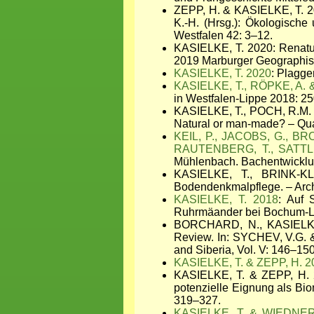
ZEPP, H. & KASIELKE, T. 20
K.-H. (Hrsg.): Ökologische
Westfalen 42: 3–12.
KASIELKE, T. 2020: Renatur
2019 Marburger Geographisc
KASIELKE, T. 2020
: Plagge
KASIELKE, T., RÖPKE, A. 
in Westfalen-Lippe 2018: 2
KASIELKE, T., POCH, R.M. 
Natural or man-made? – Qua
KEIL, P., JACOBS, G., BR
RAUTENBERG, T., SATTLE
Mühlenbach. Bachentwicklun
KASIELKE, T., BRINK-KL
Bodendenkmalpflege. – Arch
KASIELKE, T. 2018
: Auf 
Ruhrmäander bei Bochum-La
BORCHARD, N., KASIELKE,
Review. In: SYCHEV, V.G. &
and Siberia, Vol. V: 146–1
KASIELKE, T. & ZEPP, H. 2
KASIELKE, T. & ZEPP, H. 2
potenzielle Eignung als Bio
319–327.
KASIELKE, T. & WIEDNER