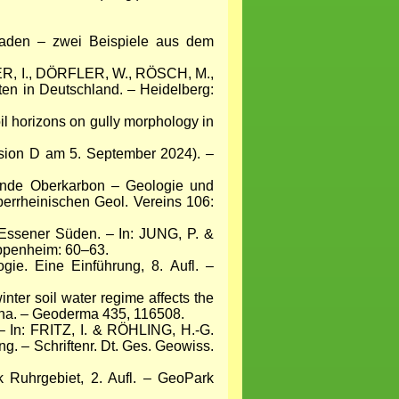
aden – zwei Beispiele aus dem
SER, I., DÖRFLER, W., RÖSCH, M.,
en in Deutschland. – Heidelberg:
soil horizons on gully morphology in
rsion D am 5. September 2024). –
de Oberkarbon – Geologie und
berrheinischen Geol. Vereins
106:
Essener Süden. – In: JUNG, P. &
Oppenheim: 60–63.
gie. Eine Einführung, 8. Aufl. –
inter soil water regime affects the
hina. – Geoderma 435, 116508.
 In: FRITZ, I. & RÖHLING, H.-G.
. – Schriftenr. Dt. Ges. Geowiss.
Ruhrgebiet, 2. Aufl. – GeoPark