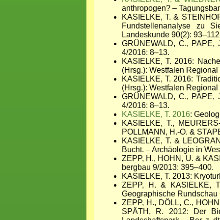
anthropogen? – Tagungsban
KASIELKE, T. & STEINHORST
Fundstellenanalyse zu Si
Landeskunde 90(2): 93–112
GRÜNEWALD, C., PAPE, J. 
4/2016: 8–13.
KASIELKE, T. 2016: Nachei
(Hrsg.): Westfalen Regional
KASIELKE, T. 2016: Tradit
(Hrsg.): Westfalen Regional
GRÜNEWALD, C., PAPE, J. 
4/2016: 8–13.
KASIELKE, T. 2016
: Geolog
KASIELKE, T., MEURERS-B
POLLMANN, H.-O. & STAPEL, B
KASIELKE, T. & LEOGRANDE,
Bucht. – Archäologie in Wes
ZEPP, H., HOHN, U. & KASIE
bergbau 9/2013: 395–400.
KASIELKE, T. 2013: Kryotur
ZEPP, H. & KASIELKE, T.
Geographische Rundschau 
ZEPP, H., DÖLL, C., HOHN
SPÄTH, R. 2012: Der Bio