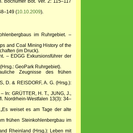
. Bochumer Bot. Ver. 2: 115–117
148–149 (
10.10.2009
).
ohlenbergbaus im Ruhrgebiet. –
s and Coal Mining History of the
chaften (im Druck).
t. – EDGG Exkursionsführer der
(Hrsg.: GeoPark Ruhrgebiet).
uliche Zeugnisse des frühen
S, D. & REISDORF, A. G. (Hrsg.):
– In: GRÜTTER, H. T., JUNG, J.,
. Nordrhein-Westfalen 13(3): 34–
„Es weiset es am Tage der alte
m frühen Steinkohlenbergbau im
nd Rheinland (Hrsg.): Leben mit