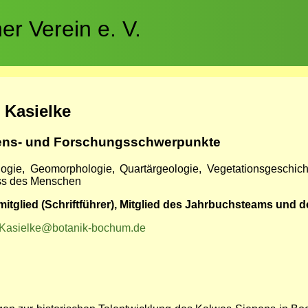
r Verein e. V.
l Kasielke
sens- und Forschungsschwerpunkte
ogie, Geomorphologie, Quartärgeologie, Vegetationsgeschich
ss des Menschen
itglied (Schriftführer), Mitglied des Jahrbuchsteams und de
l.Kasielke@botanik-bochum.de