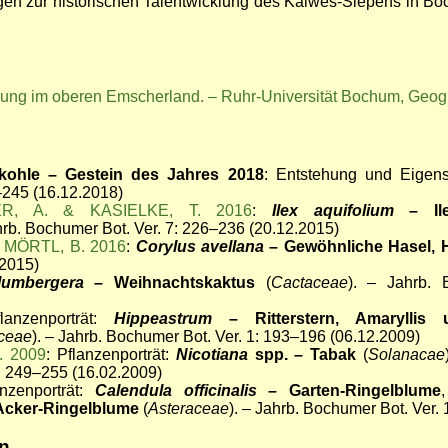
n zur historischen Talentwicklung des Kalwes-Siepens in Bo
ung im oberen Emscherland. – Ruhr-Universität Bochum, Geogra
nkohle – Gestein des Jahres 2018
: Entstehung und Eigens
–245 (16.12.2018)
ER, A. & KASIELKE, T. 2016
:
Ilex aquifolium
– Il
ahrb. Bochumer Bot. Ver. 7: 226–236 (20.12.2015)
& MÖRTL, B. 2016
:
Corylus avellana
– Gewöhnliche Hasel, 
.2015)
lumbergera
– Weihnachtskaktus
(
Cactaceae
). – Jahrb. 
lanzenporträt:
Hippeastrum
– Ritterstern, Amarylli
aceae
). – Jahrb. Bochumer Bot. Ver. 1: 193–196 (06.12.2009)
. 2009
: Pflanzenporträt:
Nicotiana
spp. – Tabak
(
Solanacae
: 249–255 (16.02.2009)
anzenporträt:
Calendula officinalis
– Garten-Ringelblume
Acker-Ringelblume
(
Asteraceae
). – Jahrb. Bochumer Bot. Ver.
in