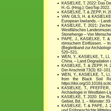
KASIELKE, T. 2022: Das De
H.-G. (Hrsg.): GeoTop 2022.
KASIELKE, T. & ZEPP, H. 20
VAN GILS, H. & KASIELKE, T.
European lowlands. – Lands
KASIELKE, T. 2021: Zechen
Westfälisches Landesmuseum 
Stonehenge – Von Menschen
PAPE, J., KASIELKE, T. &
römischem Einflüssen. – 
(Begleitband zur Archäolog
520
–
521.
WEN, Y., KASIELKE, T., LI, 
China. – Land Degradation
KASIELKE, T. & ZEPP, H. 20
Der Anschnitt 73(3): 82–101
WEN, Y., KASIELKE, T., LI,
from the Black Soil Re
https://doi.org/10.1016/j.sc
KASIELKE, T., PFEFFER, 
Archäologie in Westfalen-L
KASIELKE, T. 2020: Die Ruh
Gebiet, Bd. 1. – Münster: 33
KASIELKE, T. & PAPE, J. 2
und Frühgeschichte Mittele