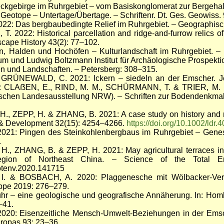
ckgebirge im Ruhrgebiet – vom Basiskonglomerat zur Bergeha
 Geotope – Untertage/Übertage. – Schriftenr. Dt. Ges. Geowiss.
22: Das bergbaubedingte Relief im Ruhrgebiet. – Geographis
 2022: Historical parcellation and ridge-and-furrow relics of 
cape History 43(2): 77–102.
, Halden und Hochöfen – Kulturlandschaft im Ruhrgebiet. – 
und Ludwig Boltzmann Institut für Archäologische Prospektion
 und Landschaften. – Petersberg: 308–315.
 GRÜNEWALD, C. 2021: Ickern – siedeln an der Emscher. Je
In: CLAẞEN, E., RIND, M. M., SCHÜRMANN, T. & TRIER, M. (
ischen Landesausstellung NRW). – Schriften zur Bodendenkmalp
H., ZEPP, H. & ZHANG, B. 2021: A case study on history and ra
 & Development
32(15): 4254
–
4266.
https://doi.org/10.1002/ldr.
21: Pingen des Steinkohlenbergbaus im Ruhrgebiet – Genese,
.
 H., ZHANG, B. & ZEPP, H. 2021: May agricultural terraces in
gion of Northeast China. – Science of the Total E
itotenv.2020.141715
I. & BOSBACH, A. 2020: Plaggenesche mit Wölbacker-Verg
ippe 2019: 276–279.
r – eine geologische und geografische Annäherung. In: Homba
–41.
020: Eisenzeitliche Mensch-Umwelt-Beziehungen in der Emsch
uropas 93: 23–36.