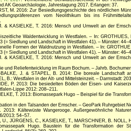
d AK Geoarchäologie, Jahrestagung 2017. Erlangen: 37.
, M. 2016: Zur Besiedlungsgeschichte des nördlichen Müns
edlungspräferenzen vom Neolithikum bis ins Frühmittelalt
.
& KASIELKE, T. 2016: Mensch und Umwelt an der Emscher.
szeitliche Waldentwicklung in Westfalen. – In: GROTHUES,
 3 (= Siedlung und Landschaft in Westfalen 41). – Münster: 44–4
ionelle Formen der Waldnutzung in Westfalen. – In: GROTHU
 3 (= Siedlung und Landschaft in Westfalen 41). – Münster: 46–4
& KASIELKE, T. 2016: Mensch und Umwelt an der Emscher.
ie und Reliefentwicklung im Raum Bochum. – Jahrb. Bochumer B
ALKE, J. & STAPEL, B. 2014: Die boreale Landschaft an
.: Westfalen in der Alt- und Mittelsteinzeit. – Darmstadt: 20
 P. 2013: Die besiedelten Böden der Eisen- und Kaiserzei
tfalen-Lippe 2012: 208–211.
LKE, T. 2013: Biomassepark Hugo – Beispiel für die Transform
bation in den Talsanden der Emscher. – GeoPark Ruhrgebiet N
 2013: Kältewüste Wangerooge. Außergewöhnliche Naturer
6/2013: 54–57.
, U., JÜRGENS, C., KASIELKE, T., MARSCHNER, B. NOLL, H.-
massepark Hugo. Baustein für die Transformation der St