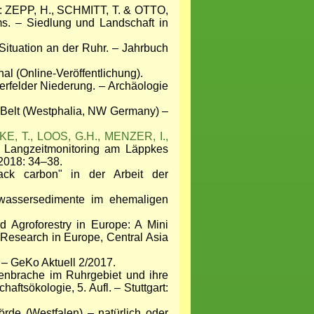
n: ZEPP, H., SCHMITT, T. & OTTO,
ms. – Siedlung und Landschaft in
ituation an der Ruhr. – Jahrbuch
al (Online-Veröffentlichung).
erfelder Niederung. – Archäologie
Belt (Westphalia, NW Germany) –
E, T., LOOS, G.H., MENZER, I.,
: Langzeitmonitoring am Läppkes
2018: 34–38.
k carbon" in der Arbeit der
zwassersedimente im ehemaligen
groforestry in Europe: A Mini
Research in Europe, Central Asia
 – GeKo Aktuell 2/2017.
enbrache im Ruhrgebiet und ihre
ftsökologie, 5. Aufl. – Stuttgart:
örde (Westfalen) – natürlich oder