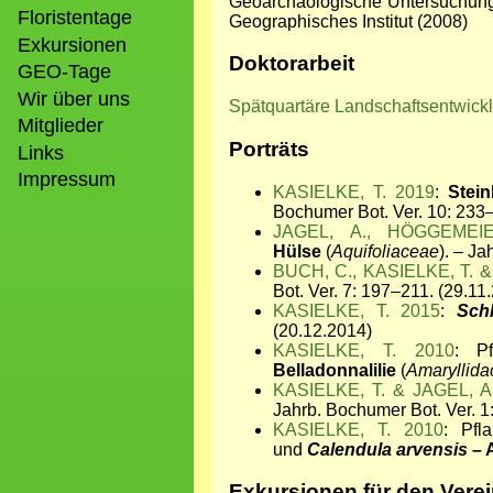
Geoarchäologische Untersuchunge
Floristentage
Geographisches Institut (2008)
Exkursionen
Doktorarbeit
GEO-Tage
Wir über uns
Spätquartäre Landschaftsentwickl
Mitglieder
Porträts
Links
Impressum
KASIELKE, T. 2019
:
Stei
Bochumer Bot. Ver. 10: 233
JAGEL, A., HÖGGEMEI
Hülse
(
Aquifoliaceae
). – J
BUCH, C., KASIELKE, T. 
Bot. Ver. 7: 197–211. (29.11
KASIELKE, T. 2015
:
Sch
(20.12.2014)
KASIELKE, T. 2010
: Pf
Belladonnalilie
(
Amaryllid
KASIELKE, T. & JAGEL, A
Jahrb. Bochumer Bot. Ver. 1
KASIELKE, T. 2010
: Pfl
und
Calendula arvensis
– 
Exkursionen für den Vere