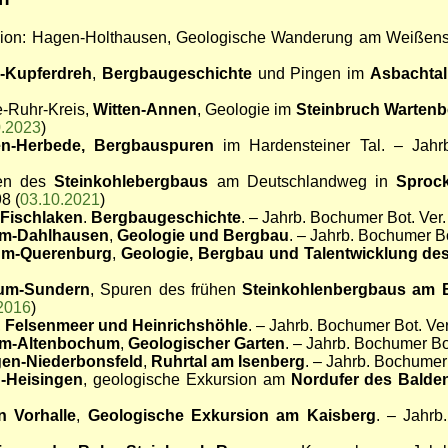
sion: Hagen-Holthausen, Geologische Wanderung am Weißenste
-Kupferdreh
,
Bergbaugeschichte
und Pingen im
Asbachtal
e-Ruhr-Kreis,
Witten-Annen
, Geologie im
Steinbruch Wartenb
0.2023
)
en-Herbede, Bergbauspuren
im Hardensteiner Tal. – Jahr
ren des
Steinkohlebergbaus
am Deutschlandweg in
Sproc
8 (
03.10.2021
)
Fischlaken
.
Bergbaugeschichte
. – Jahrb. Bochumer Bot. Ver.
m-Dahlhausen
,
Geologie und Bergbau
. – Jahrb. Bochumer Bo
m-Querenburg
,
Geologie, Bergbau
und Talentwicklung de
um-Sundern
, Spuren des frühen
Steinkohlenbergbaus am 
2016
)
,
Felsenmeer und Heinrichshöhle
. – Jahrb. Bochumer Bot. Ver
m-Altenbochum
,
Geologischer Garten
. – Jahrb. Bochumer Bot
gen-Niederbonsfeld
,
Ruhrtal am Isenberg
. – Jahrb. Bochumer 
-Heisingen
, geologische Exkursion am
Nordufer des Balde
 Vorhalle
,
Geologische Exkursion am Kaisberg
. – Jahrb