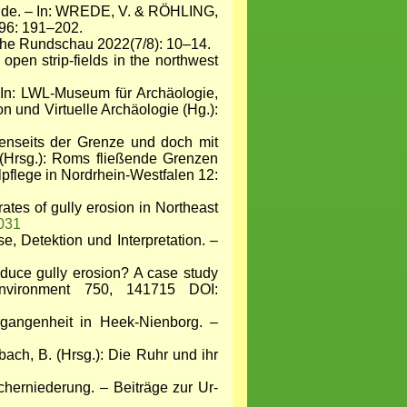
lde. – In: WREDE, V. & RÖHLING,
 96: 191–202.
che Rundschau 2022(7/8): 10–14.
open strip-fields in the northwest
In: LWL-Museum für Archäologie,
 und Virtuelle Archäologie (Hg.):
nseits der Grenze und doch mit
Hrsg.): Roms fließende Grenzen
flege in Nordrhein-Westfalen 12:
tes of gully erosion in Northeast
4031
 Detektion und Interpretation. –
duce gully erosion? A case study
nvironment 750, 141715 DOI:
angenheit in Heek-Nienborg. –
ch, B. (Hrsg.): Die Ruhr und ihr
erniederung. – Beiträge zur Ur-