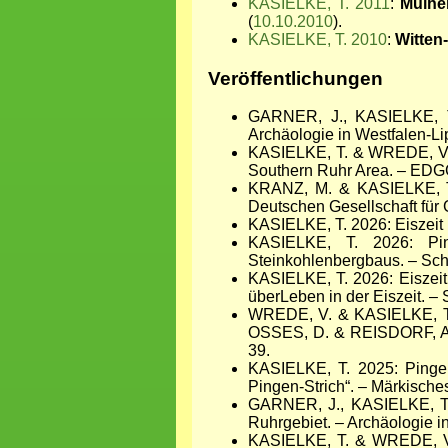
KASIELKE, T. 2011
:
Mülhe
(
10.10.2010
).
KASIELKE, T. 2010
:
Witten
Veröffentlichungen
GARNER, J., KASIELKE, T.
Archäologie in Westfalen-L
KASIELKE, T. & WREDE, V. 2
Southern Ruhr Area. – EDGG
KRANZ, M. & KASIELKE, T.
Deutschen Gesellschaft für
KASIELKE, T. 2026: Eiszeit
KASIELKE, T. 2026: Pin
Steinkohlenbergbaus. – Schr
KASIELKE, T. 2026: Eiszeit
überLeben in der Eiszeit. –
WREDE, V. & KASIELKE, T. 
OSSES, D. & REISDORF, A. G
39.
KASIELKE, T. 2025: Pingen
Pingen-Strich“. – Märkische
GARNER, J., KASIELKE, T.
Ruhrgebiet. – Archäologie i
KASIELKE, T. & WREDE, V. 