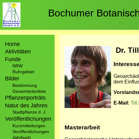
Direkt
zum
Bochumer Botanische
Inhalt
Hauptnavigation
Home
Bild
Dr. Til
Aktivitäten
Funde
Interes
NRW
Ruhrgebiet
Geoarchäol
Bilder
dem Einflu
Bestimmung
Gesamtartenliste
Vorstandsm
Pflanzenporträts
E-Mail:
Til
Natur des Jahres
Stadtpflanze d. J.
Veröffentlichungen
Kurzmitteilungen
Masterarbeit
Veröffentlichungen
Jahrbuch