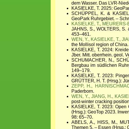
dem Wasser. Das LVR-Nied
KASIELKE, T. 2025: GeoPar
SCHÜPPEL, K. & KASIELKE
GeoPark Ruhrgebiet. – Schri
KASIELKE, T., MEURERS-BA
JAHNS, S., WOLTERS, S. & 
453–461.
WEN, Y., KASIELKE, T., JI
the Mollisol region of Chin
KASIELKE, T. 2024: Kreide,
Jber. Mitt. oberrhein. geol. 
SCHUMACHER, N., SCHÜPPE
Bergbau im südlichen Ruhrg
149–179
.
KASIELKE, T. 2023: Pingen
GRÜTTER, H. T. (Hrsg.): Jü
ZEPP, H., HARNISCHMACH
Paderborn.
WEN, Y., JIANG, H., KASIE
post-winter cracking positi
KASIELKE, T. 2023: Open G
(Hrsg.): GeoTop 2023. Inwer
98: 65–70.
ABELS, A., HISS, M., MUT
Themen 5. – Essen (Hrsg.: 