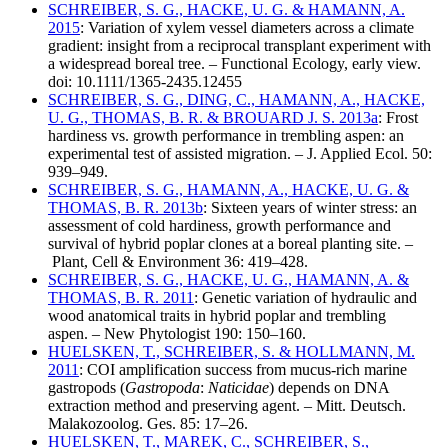
SCHREIBER, S. G., HACKE, U. G. & HAMANN, A.
2015
: Variation of xylem vessel diameters across a climate
gradient: insight from a reciprocal transplant experiment with
a widespread boreal tree. – Functional Ecology, early view.
doi: 10.1111/1365-2435.12455
SCHREIBER, S. G., DING, C., HAMANN, A., HACKE,
U. G., THOMAS, B. R. & BROUARD J. S. 2013a
: Frost
hardiness vs. growth performance in trembling aspen: an
experimental test of assisted migration. – J. Applied Ecol. 50:
939–949.
SCHREIBER, S. G., HAMANN, A., HACKE, U. G. &
THOMAS, B. R. 2013b
: Sixteen years of winter stress: an
assessment of cold hardiness, growth performance and
survival of hybrid poplar clones at a boreal planting site. –
Plant, Cell & Environment 36: 419–428.
SCHREIBER, S. G., HACKE, U. G., HAMANN, A. &
THOMAS, B. R. 2011
: Genetic variation of hydraulic and
wood anatomical traits in hybrid poplar and trembling
aspen. – New Phytologist 190: 150–160.
HUELSKEN, T., SCHREIBER, S. & HOLLMANN, M.
2011
: COI amplification success from mucus-rich marine
gastropods (
Gastropoda
:
Naticidae
) depends on DNA
extraction method and preserving agent. – Mitt. Deutsch.
Malakozoolog. Ges. 85: 17–26.
HUELSKEN, T., MAREK, C., SCHREIBER, S.,