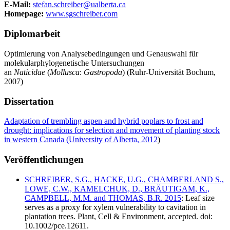
E-Mail:
stefan.schreiber@ualberta.ca
Homepage:
www.sgschreiber.com
Diplomarbeit
Optimierung von Analysebedingungen und Genauswahl für
molekularphylogenetische Untersuchungen
an
Naticidae
(
Mollusca
:
Gastropoda
) (Ruhr-Universität Bochum,
2007)
Dissertation
Adaptation of trembling aspen and hybrid poplars to frost and
drought: implications for selection and movement of planting stock
in western Canada (University of Alberta, 2012
)
Veröffentlichungen
SCHREIBER, S.G., HACKE, U.G., CHAMBERLAND S.,
LOWE, C.W., KAMELCHUK, D., BRÄUTIGAM, K.,
CAMPBELL, M.M. and THOMAS, B.R. 2015
: Leaf size
serves as a proxy for xylem vulnerability to cavitation in
plantation trees. Plant, Cell & Environment, accepted. doi:
10.1002/pce.12611.